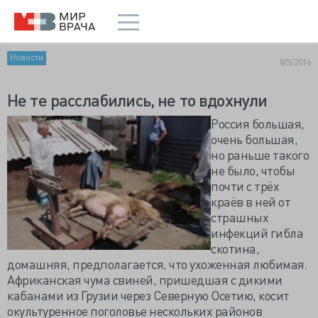
Новости
8/3/2016
Не те расслабились, не то вдохнули
Россия большая,
очень большая,
но раньше такого
не было, чтобы
почти с трёх
краёв в ней от
страшных
инфекций гибла
скотина,
домашняя, предполагается, что ухоженная любимая.
Африканская чума свиней, пришедшая с дикими
кабанами из Грузии через Северную Осетию, косит
окультуренное поголовье нескольких районов