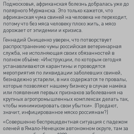
Подмосковья, африканская болезнь добралась уже до
полярного Мурманска. Это только кажется, что
африканская чума свиней на человека не переходит,
потому что без мяса человеку плохо жить, а мясо
дорожает от эпидемии и кризиса.
Геннадий Онищенко уверен, что потворствует
распространению чумы российская ветеринарная
служба, не исполняющая своих обязанностей в
полном объёме: «Инструкции, по которым сегодня
устанавливаются карантины и проводятся
мероприятия по ликвидации заболевших свиней,
безнадежно устарели, в них содержатся те провалы,
которые позволяют нашему бизнесу в случае намёка
или появления первых признаков заболевания на
крупных агропромышленных комплексах делать так,
чтобы минимизировать свои убытки». (Продают,
значит, инфицированное мяско россиянам?)
«Совершенно беспрецедентная ситуация с падежом
оленей в Ямало-Ненецком автономном округе, там за