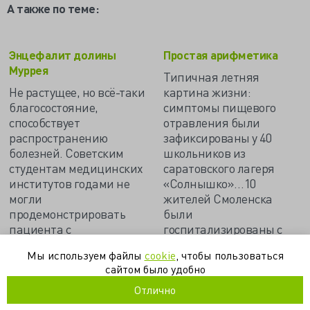
А также по теме:
Энцефалит долины
Простая арифметика
Муррея
Типичная летняя
Не растущее, но всё-таки
картина жизни:
благосостояние,
симптомы пищевого
способствует
отравления были
распространению
зафиксированы у 40
болезней. Советским
школьников из
студентам медицинских
саратовского лагеря
институтов годами не
«Солнышко»…10
могли
жителей Смоленска
продемонстрировать
были
пациента с
госпитализированы с
геморрагической
пищевым отравлением
Мы используем файлы
cookie
, чтобы пользоваться
лихорадкой или иным
после принятия пищи в
сайтом было удобно
южным экзотическим
городском кафе…
заболеванием…
Отлично