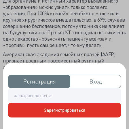
для организма и истинный характер выявленного
«образования» можно узнать только после его
удаления. При 100% «теней» неизбежно малое или
крупное хирургическое вмешательство, в 67% случаев
совершенно бесполезное, потому что никак не влияет
на будущую жизнь. Против КТ-гипердиагностики есть
одно лекарство - объяснять пациенту все «за» и
«против», пусть сам решает, что ему делать.
Американская академия семейных врачей (AAFP)
признаёт вредным повсеместный рутинный
домашний мониторинг глюкозы страдающими
сахарным диабетом 2 типа. Глюкометр необходим
при медикаментозном лечении, в остальных случаях
Регистрация
Регистрация
Вход
Вход
любопытство портит настроение и подушечки
пальцев. Скрининг на носительство генитального
вируса герпеса бессмысленный, если инфекция
клинически не проявляется, потому что тесты
Зарегистрироваться
несовершенны и врут в половине случаев, да и
правдивый серологический ответ ничего не меняет,
кроме настроения. И беременным без симптомов