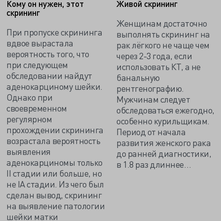
Кому он нужен, этот
Живой скрининг
скрининг
Женщинам достаточно
При пропуске скрининга
выполнять скрининг на
вдвое вырастала
рак лёгкого не чаще чем
вероятность того, что
через 2-3 года, если
при следующем
использовать КТ, а не
обследовании найдут
банальную
аденокарциному шейки.
рентгенографию.
Однако при
Мужчинам следует
своевременном
обследоваться ежегодно,
регулярном
особенно курильщикам.
прохождении скрининга
Период от начала
возрастала вероятность
развития женского рака
выявления
до ранней диагностики,
аденокарциномы только
в 1.8 раз длиннее…
II стадии или больше, но
не IA стадии. Из чего был
сделан вывод, скрининг
на выявление патологии
шейки матки