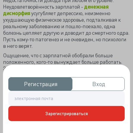
Неудовлетворённость зарплатой -
денежная
дисморфия
усугубляет депрессию, неизменно
ухудшающую физическое здоровье, подталкивая к
реальному заболеванию и пошло-поехало, одна
болезнь цепляет другую и доводит до смертного одра.
Пусть кому-то патогенез и не очевиден, но психологи
в него верят.
Ощущение, что с зарплатной обобрали больше
положенного, кого-то вынуждает больше работать.
Забавно, что
трудоголики
«от природы» обществом
не считаются счастливыми людьми, хотя
трудоголикам кажется, что работа и есть настоящее
Регистрация
Регистрация
Вход
Вход
счастье. Каждый третий россиянин относит себя к
трудоголикам, и ещё 5% пополняют когорту время от
времени. Трудоголизм мешает жизни только каждому
десятому, но 53% погруженных в работу вполне
удовлетворены своей жизнью. Среди
Зарегистрироваться
удовлетворённых трудоголизмом врачей почти не
встречается.