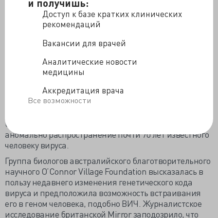
Эбола: «По всей видимости, мы не можем исключить
и получишь:
рукотворного фактора при развитии неких вспышек
Доступ к базе кратких клинических
инфекционных на фоне тех возбудителей, которые
рекомендаций
давным-давно, десятилетиями, столетиями
Вакансии для врачей
существовали в природе».
Вероника Игоревна не первая заподозрила странную
Аналитические новости
тенденцию в распространении опасных для человека
медицины
вирусов каждые два года. В начале февраля бывший
Аккредитация врача
главный санитарный врач России Геннадий
Все возможности
Онищенко сообщил, что специалисты
«просчитывают» возможность применение
биологического оружия, поскольку действительно
аномально распространение почти 70 лет известного
человеку вируса.
Группа биологов австралийского благотворительного
научного O’Connor Village Foundation высказалась в
пользу недавнего изменения генетического кода
вируса и предположила возможность встраивания
его в геном человека, подобно ВИЧ. Журналистское
исследование британской Mirror заподозрило, что