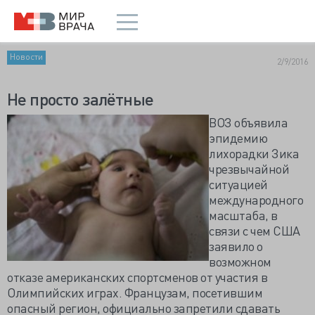
Новости
2/9/2016
Не просто залётные
ВОЗ объявила
эпидемию
лихорадки Зика
чрезвычайной
ситуацией
международного
масштаба, в
связи с чем США
заявило о
возможном
отказе американских спортсменов от участия в
Олимпийских играх. Французам, посетившим
опасный регион, официально запретили сдавать