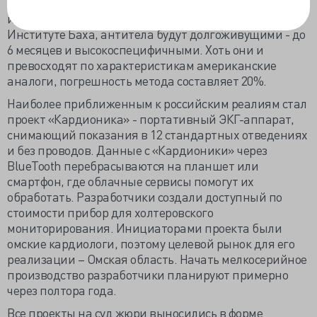
специального браслета поступит предупреждающая
информация. По словам разработчиков, созданные в
Институте Баха, антитела будут долгоживущими - до
6 месяцев и высокоспецифичными. Хоть они и
превосходят по характеристикам американские
аналоги, погрешность метода составляет 20%.
Наиболее приближенным к российским реалиям стал
проект «Кардионика» - портативный ЭКГ-аппарат,
снимающий показания в 12 стандартных отведениях
и без проводов. Данные с «Кардионики» через
BlueTooth перебрасываются на планшет или
смартфон, где облачные сервисы помогут их
обработать. Разработчики создали доступный по
стоимости прибор для холтеровского
мониторирования. Инициаторами проекта были
омские кардиологи, поэтому целевой рынок для его
реализации – Омская область. Начать мелкосерийное
производство разработчики планируют примерно
через полтора года.
Все проекты на суд жюри выносились в форме