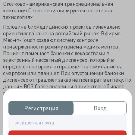
Сколково - американская транснациональная
компания Cisco специализируется на сетевых
технологиях.
Половина биомедицинских проектов изначально
ориентирована не на российский рынок. В фирме
Med-in-Touch создают систему контроля
приверженности режиму приёма медикаментов.
Пациент помещает баночки с лекарствами в
электронный кассетный диспенсер, который в
определенное время отправляет напоминание на
смартфон или планшет. При опустошении баночки
диспенсер отправляет заказ на препарат в аптеку. По
данным ВОЗ более половины пациентов забывает
вовремя принимать лекарства, в США с этим
недостатком связывают 200-300 млрд долларов
расходов страховых кампаний на госпитализации.
Регистрация
Регистрация
Вход
Вход
Естественно, нашим людям эта система бесполезна.
Компания MedM предлагает мобильный мониторинг
жизненно важных показателей. Речь о подключении