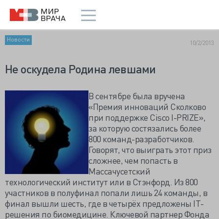
Новости
10/2/2013
Не оскудела Родина левшами
В сентябре была вручена
«Премия инноваций Сколково
при поддержке Cisco I-PRIZE»,
за которую состязались более
800 команд-разработчиков.
Говорят, что выиграть этот приз
сложнее, чем попасть в
Массачусетский
технологический институт или в Стэнфорд. Из 800
участников в полуфинал попали лишь 24 команды, в
финал вышли шесть, где в четырёх предложены IT-
решения по биомедицине. Ключевой партнер Фонда