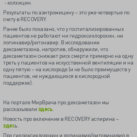
- колхицин.
Результаты по азитромицину – это уже четвертые по
счету в RECOVERY.
Ранее было показано, что у госпитализированных
пациентов не работают ни гидроксихлорохин, ни
лопинавир/ритонавир. В исследовании
дексаметазона, напротив, обнаружили, что
дексаметазон снижает риск смерти примерно на одну
треть у пациентов на искусственной вентиляции и на
одну пятую – на кислороде (и не было преимуществ у
пациентов, не нуждающихся в кислородной
поддержке).
На портале МирВрача про дексаметазон мы
рассказывали
здесь
.
Новость про включение в RECOVERY аспирина –
здес
ь.
Про гидроксихлорохин и лопинавир/ритовинавир в