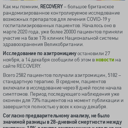
Как мы помним,
RECOVERY
– большое британское
рандомизированное контролируемое исследование
возможных препаратов для лечения COVID-19 у
госпитализированных пациентов. Началось оно в
марте 2020 года, уже более 20000 пациентов приняли
участие на базе 176 клиник Национальной системы
здравоохранения Великобритании.
Исследование по азитромицину
остановили 27
ноября, а 14 декабря сообщили об этом в
новости
на
сайте RECOVERY.
Всего 2582 пациентов получали азитромицин, 5182 –
стандартную терапию. В среднем, пациентов
включали в исследование через 8 дней после начала
симптомов. Период последующего наблюдения уже
окончен для 73% пациентов на момент публикации и
завершится полностью у всех к концу декабря.
Согласно предварительному анализу, не было
значимой разницы в 28-дневной смертности между
группами: 19% в группе азитромицина и столько же –