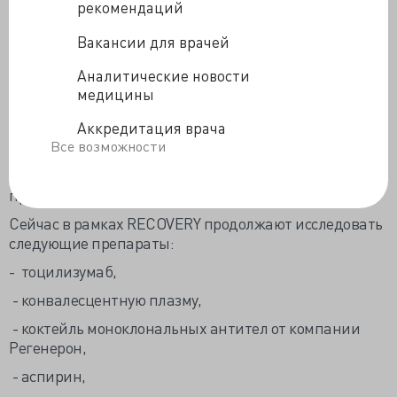
рекомендаций
Авторы исследования подчеркивают важность этих
результатов для лечения пациентов по всему миру, в
Вакансии для врачей
связи с очень широкомасштабным использованием
Аналитические новости
этого препарата, опасностью развития
медицины
бактериальной резистентности на фоне
необоснованного применения антибиотиков, и
Аккредитация врача
вообще необходимостью рандомизированных
Все возможности
контролируемых испытаний в эпоху COVID-19, чтобы
определить какие именно из многообещающих
препаратов работают.
Сейчас в рамках RECOVERY продолжают исследовать
следующие препараты:
- тоцилизумаб,
- конвалесцентную плазму,
- коктейль моноклональных антител от компании
Регенерон,
- аспирин,