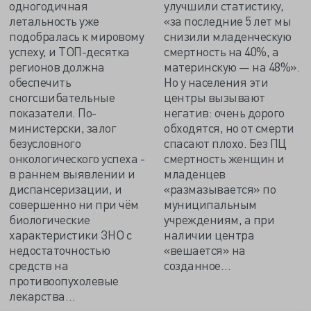
одногодичная
улучшили статистику,
летальность уже
«за последние 5 лет мы
подобралась к мировому
снизили младенческую
успеху, и ТОП-десятка
смертность на 40%, а
регионов должна
материнскую — на 48%».
обеспечить
Но у населения эти
сногсшибательные
центры вызывают
показатели. По-
негатив: очень дорого
министерски, залог
обходятся, но от смерти
безусловного
спасают плохо. Без ПЦ
онкологического успеха -
смертность женщин и
в раннем выявлении и
младенцев
диспансеризации, и
«размазывается» по
совершенно ни при чём
муниципальным
биологические
учреждениям, а при
характеристики ЗНО с
наличии центра
недостаточностью
«вешается» на
средств на
созданное…
противоопухолевые
лекарства…