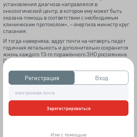
установления диагноза направлялся в
онкологический центр, в котором ему может быть
оказана помощь в соответствии с необходимым
клиническим протоколом», – очертила министр круг
спасения.
И тогда наверняка, вдруг почти на четверть падёт
годичная летальность и дополнительно сохранится
жизнь каждого 13-го поражённого ЗНО россиянина.
Пятилетняя выживаемость должна перерасти на
11%, а выявление рака на ранних стадиях достичь
63%. Не сильно непреодолимая задача, ведь
Регистрация
Регистрация
Вход
Вход
«благодаря диспансеризации, способствующей
активному онкопоиску», уже 56% злокачественных
новообразований обнаруживают на I–II стадии, а 54%
россиян благополучно или не очень, но переживают
пятилетний рубец диспансерного наблюдения
Зарегистрироваться
онколога.
И правдивость Вероники Игоревны усугубил
(наполовину) главный онколог Андрей Каприн: «В
Или с помощью