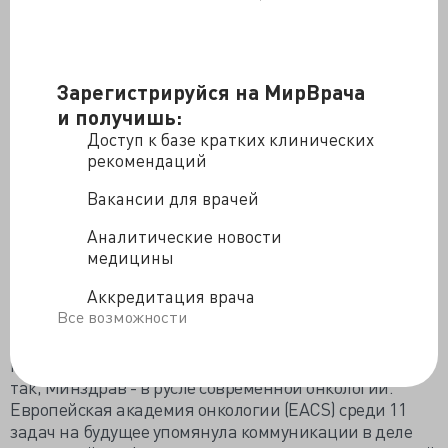
последние годы удалось
снизить рост
заболеваемости раком
более чем
на 20%
по многим
локализациям, увеличить выживаемость на 10-15%,
на 40-45% возросли показатели выявления
Зарегистрируйся на МирВрача
онкопатологии на 1-2 стадии. На 20-25% уменьшилась
одногодичная летальность». Представляете, в
и получишь:
результате активной деятельности Министерства во
Доступ к базе кратких клинических
главе с Вероникой Игоревной, онкологической
рекомендаций
настороженности переобученных терапевтов и лично
Вакансии для врачей
главного онколога,
у каждого пятого россиянина не
развивается рак!
Аналитические новости
Впечатления подпортил профессор Вахтанг
медицины
Мерабишвили: «Это не потому что врут, а потому что
Аккредитация врача
неправильно организована система сбора и анализа
Все возможности
данных. Но хвастаться тем, что у нас 20% и эти
показатели снижаются, значит позориться. Никто в
мире не в силах добиться таких показателей!» Зря он
так, Минздрав - в русле современной онкологии.
Европейская академия онкологии (EACS) среди 11
задач на будущее упомянула коммуникации в деле