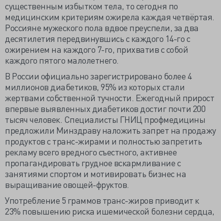
существенным избытком тела, то сегодня по
медицинским критериям ожирела каждая четвёртая.
Россияне мужеского пола вдвое преуспели, за два
десятилетия передвинувшись с каждого 14-го с
ожирением на каждого 7-го, прихватив с собой
каждого пятого малолетнего.
В России официально зарегистрировано более 4
миллионов диабетиков, 95% из которых стали
жертвами собственной тучности. Ежегодный прирост
впервые выявленных диабетиков достиг почти 200
тысяч человек. Специалисты ГНИЦ профмедицины
предложили Минздраву наложить запрет на продажу
продуктов с транс-жирами и полностью запретить
рекламу всего вредного съестного, активнее
пропагандировать грудное вскармливание с
занятиями спортом и мотивировать бизнес на
выращивание овощей-фруктов.
Употребление 5 граммов транс-жиров приводит к
23% повышению риска ишемической болезни сердца,