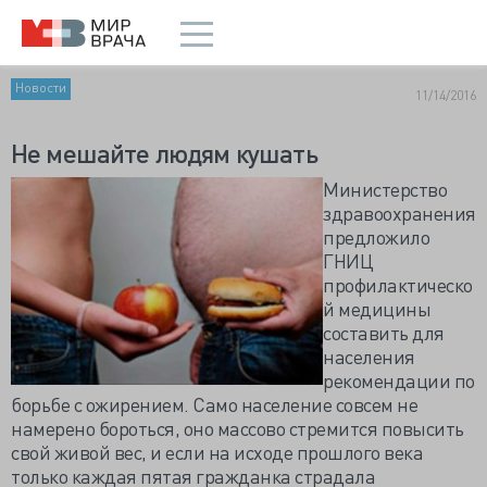
Новости
11/14/2016
Не мешайте людям кушать
Министерство
здравоохранения
предложило
ГНИЦ
профилактическо
й медицины
составить для
населения
рекомендации по
борьбе с ожирением. Само население совсем не
намерено бороться, оно массово стремится повысить
свой живой вес, и если на исходе прошлого века
только каждая пятая гражданка страдала