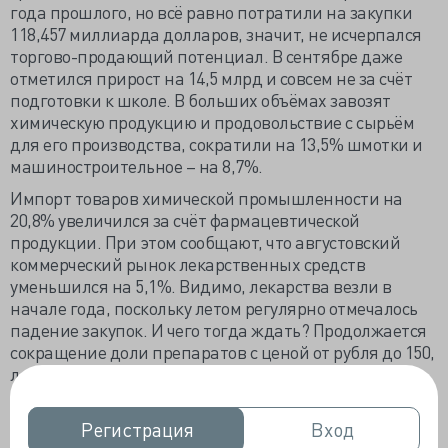
года прошлого, но всё равно потратили на закупки
118,457 миллиарда долларов, значит, не исчерпался
торгово-продающий потенциал. В сентябре даже
отметился прирост на 14,5 млрд и совсем не за счёт
подготовки к школе. В больших объёмах завозят
химическую продукцию и продовольствие с сырьём
для его производства, сократили на 13,5% шмотки и
машиностроительное – на 8,7%.
Импорт товаров химической промышленности на
20,8% увеличился за счёт фармацевтической
продукции. При этом сообщают, что августовский
коммерческий рынок лекарственных средств
уменьшился на 5,1%. Видимо, лекарства везли в
начале года, поскольку летом регулярно отмечалось
падение закупок. И чего тогда ждать? Продолжается
сокращение доли препаратов с ценой от рубля до 150,
лекарства по цене 151-500 рублей почти не
изменились по объёму, зато подороже прибавили
росту. Средняя стоимость упаковки на коммерческом
Регистрация
Регистрация
Вход
Вход
рынке 134,7 руб., но за эту стоимость лекарства ещё