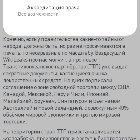
темпов развития экономики». И, что «будем держать
Аккредитация врача
узкий профиль дефицита бюджета с выходом в
Все возможности
ближайшее время на нулевой дефицит и профицит».
Может, и не так быстро, как хотелось бы, но точно
выправится всё, вне всяких сомнений.
Конечно, есть у правительства какие-то тайны от
народа, должны быть, но раз не просачиваются в
печать, то несерьёзные по масштабу. Вездесущий
WikiLeaks про нас молчит, а про новое
Транстихоокеанское партнёрство (ТТП) уже выдал
секретные документы, касающиеся рынка
лекарственных средств. На днях подписали
соглашение о зоне свободной торговли между США,
Канадой, Мексикой, Перу и Чили, Японией,
Малайзией, Брунеем, Сингапуром и Вьетнамом,
Австралией и Новой Зеландией, с совокупным 40%
объёмом мировой экономики и третью мировой
торговли.
На территории стран ТТП приостанавливается
«разработка, производство и доступ к биопрепаратам