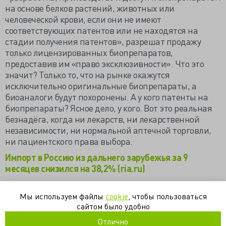
на основе белков растений, животных или
человеческой крови, если они не имеют
соответствующих патентов или не находятся на
стадии получения патентов», разрешат продажу
только лицензированных биопрепаратов,
предоставив им «право эксклюзивности». Что это
значит? Только то, что на рынке окажутся
исключительно оригинальные биопрепараты, а
биоаналоги будут похоронены. А у кого патенты на
биопрепараты? Ясное дело, у кого. Вот это реальная
безнадёга, когда ни лекарств, ни лекарственной
независимости, ни нормальной аптечной торговли,
ни пациентского права выбора.
Импорт в Россию из дальнего зарубежья за 9
месяцев снизился на 38,2% (ria.ru)
WikiLeaks: договор о ТТП может привести к
монополии на рынке лекарств (ria.ru)
Мы используем файлы
cookie
, чтобы пользоваться
сайтом было удобно
Американский сенатор: соглашение о ТТП вызывает
Отлично
большое беспокойство (ria.ru)