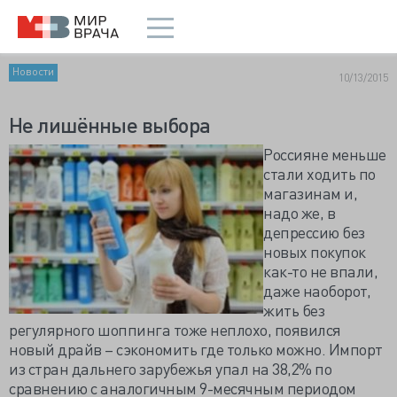
Новости
10/13/2015
Не лишённые выбора
Россияне меньше
стали ходить по
магазинам и,
надо же, в
депрессию без
новых покупок
как-то не впали,
даже наоборот,
жить без
регулярного шоппинга тоже неплохо, появился
новый драйв – сэкономить где только можно. Импорт
из стран дальнего зарубежья упал на 38,2% по
сравнению с аналогичным 9-месячным периодом