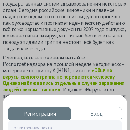
государственных систем здравоохранения некоторых
стран. Сегодня российские чиновники и главное
надзорное ведомство со спокойной душой приняло
как руководство к противоэпидемическому действию
всё те же нормативные документы 2009 года выпуска,
косвенно сигнализируя, что сильно беспокоиться по
поводу эпидемии гриппа не стоит: всё будет как
тогда и как всегда.
Смешно, но в выложенном на сайте
Роспотребнадзора на прошлой неделе методическом
материале по гриппу А (H1N1) писано:
«Обычно
вирусы свиного гриппа не передаются человеку.
Однако наблюдались отдельные случаи заражения
людей свиным гриппом».
И далее: «Вирусы этого
заболевания могут передаваться непосредственно от
животного человеку и наоборот». Теперь, вроде и нет
сомнений о передаче вирусов и прививки делают
Регистрация
Регистрация
Вход
Вход
особо подверженным категориям, правда, никто не
даст голову на отсечение, что помогает. Главное,
чтобы не вредило.