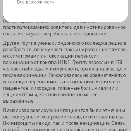
после вакцинации все детишки были здоровы. В
Все возможности
общем, не противопоказана при аллергии на белок и
даже при астме иммунизация вакциной на курином
белке. Удивительно, что при имеющихся
противопоказаниях родители дали мотивированное
согласие на участие ребёнка в исследовании.
Другая группа учёных лондонского колледжа решила
разобраться, почему часть вакцинированных тяжело
и с симптомами интоксикации переносит
вакцинацию от гриппа H1N1. Группу взрослых в 178
человек наблюдали иммунологи, брали анализы до и
после вакцинации. Пожаловалась на среднетяжёлую
и тяжёлую переносимость вакцинации пятая часть
пациентов: лихорадка, головные боли, миалгии и
т.д., симптомы, как при гриппе, но менее
выраженные.
В анализах реагирующих пациентов были отмечены
высокие уровни экспрессии генов, ответственных за
В-лимфоциты как до, так и после вакцинации. Связь
плохой переносимости с определённым генетическим