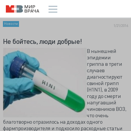
Новости
1/21/2016
Не бойтесь, люди добрые!
В нынешней
эпидемии
гриппа в трети
случаев
диагностируют
свиной грипп
(H1N1), в 2009
году до смерти
напугавший
чиновников ВОЗ,
что очень
благотворно отразилось на доходах одного
фармпроизводителя и подкосило расходные статьи