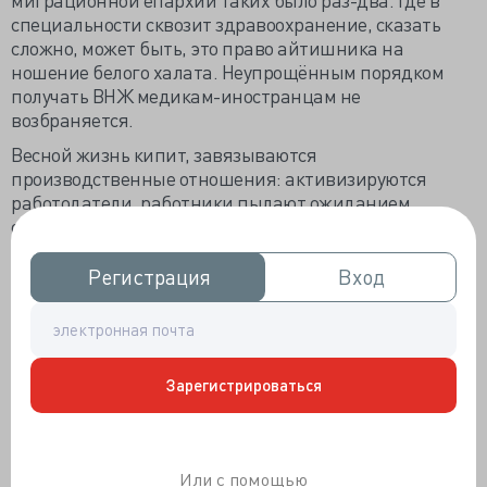
специальности сквозит здравоохранение, сказать
сложно, может быть, это право айтишника на
ношение белого халата. Неупрощённым порядком
получать ВНЖ медикам-иностранцам не
возбраняется.
Весной жизнь кипит, завязываются
производственные отношения: активизируются
работодатели, работники пылают ожиданием
отпуска, если не в поиске лучшей работы. Минтруд
решил поправить законодательство для облегчения
защиты несправедливо попранных тружеников, не
Регистрация
Регистрация
Вход
Вход
удосужившихся войти в стандарт трудовых
отношений – заключить трудовое соглашение. Ныне
только договор между работником и работодателем
означает настоящие трудовые отношения, все
Зарегистрироваться
остальные варианты связи доказываются в судах,
часто безуспешно.
Минтруд предлагает завести восемь новых
признаков, позволяющих считать отношения
Или с помощью