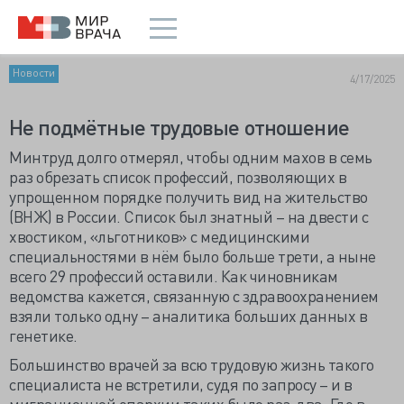
Новости
4/17/2025
Не подмётные трудовые отношение
Минтруд долго отмерял, чтобы одним махов в семь
раз обрезать список профессий, позволяющих в
упрощенном порядке получить вид на жительство
(ВНЖ) в России. Список был знатный – на двести с
хвостиком, «льготников» с медицинскими
специальностями в нём было больше трети, а ныне
всего 29 профессий оставили. Как чиновникам
ведомства кажется, связанную с здравоохранением
взяли только одну – аналитика больших данных в
генетике.
Большинство врачей за всю трудовую жизнь такого
специалиста не встретили, судя по запросу – и в
миграционной епархии таких было раз-два. Где в