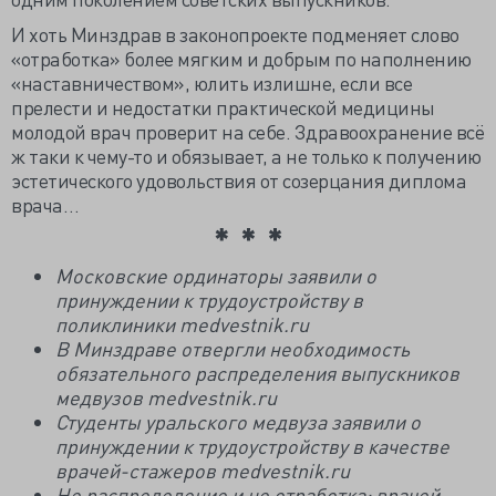
И хоть Минздрав в законопроекте подменяет слово
«отработка» более мягким и добрым по наполнению
«наставничеством», юлить излишне, если все
прелести и недостатки практической медицины
молодой врач проверит на себе. Здравоохранение всё
ж таки к чему-то и обязывает, а не только к получению
эстетического удовольствия от созерцания диплома
врача…
Московские ординаторы заявили о
принуждении к трудоустройству в
поликлиники medvestnik.ru
В Минздраве отвергли необходимость
обязательного распределения выпускников
медвузов medvestnik.ru
Студенты уральского медвуза заявили о
принуждении к трудоустройству в качестве
врачей-стажеров medvestnik.ru
Не распределение и не отработка: врачей