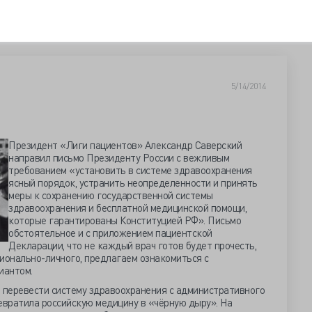
5/14/2014
Президент «Лиги пациентов» Александр Саверский
направил письмо Президенту России с вежливым
требованием «установить в системе здравоохранения
ясный порядок, устранить неопределенности и принять
меры к сохранению государственной системы
здравоохранения и бесплатной медицинской помощи,
которые гарантированы Конституцией РФ». Письмо
обстоятельное и с приложением пациентской
Декларации, что не каждый врач готов будет прочесть,
ионально-личного, предлагаем ознакомиться с
иантом.
а перевести систему здравоохранения с административного
евратила российскую медицину в «чёрную дыру». На