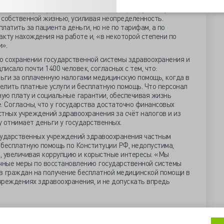
одня есть финансовая вертикаль с некоторыми элементами
нет: Минздрав управляет «своими ФГУ», а здравоохранения
 собственной жизнью, усиливая неопределенность.
атить за пациента деньги, но не по тарифам, а по
кту нахождения на работе и, «в некоторой степени по
».
 сохранении государственной системы здравоохранения и
исало почти 1400 человек, согласных с тем, что:
ьги за оплаченную налогами медицинскую помощь, когда в
елить платные услуги и бесплатную помощь. Что персонал
ую плату и социальные гарантии, обеспечивая жизнь
. Согласны, что у государства достаточно финансовых
тных учреждений здравоохранения за счёт налогов и из
 отнимает деньги у государственных.
сударственных учреждений здравоохранения частным
 бесплатную помощь по Конституции РФ, недопустима,
, увеличивая коррупцию и корыстные интересы. «Мы
очные меры по восстановлению государственной системы
в граждан на получение бесплатной медицинской помощи в
чреждениях здравоохранения, и не допускать впредь
льной модели здравоохранения" (ligap.ru)