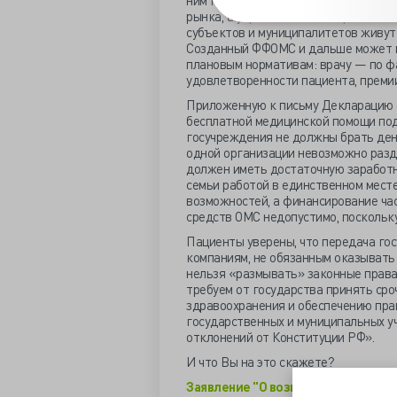
ним граждан далеко не лучшее. Сег
рынка, а управленческой вертикали 
субъектов и муниципалитетов живут
Созданный ФФОМС и дальше может пл
плановым нормативам: врачу — по фа
удовлетворенности пациента, премии
Приложенную к письму Декларацию о
бесплатной медицинской помощи подп
госучреждения не должны брать ден
одной организации невозможно разд
должен иметь достаточную заработн
семьи работой в единственном месте
возможностей, а финансирование час
средств ОМС недопустимо, поскольку
Пациенты уверены, что передача го
компаниям, не обязанным оказывать
нельзя «размывать» законные права
требуем от государства принять ср
здравоохранения и обеспечению пра
государственных и муниципальных у
отклонений от Конституции РФ».
И что Вы на это скажете?
Заявление "О возвращении национа