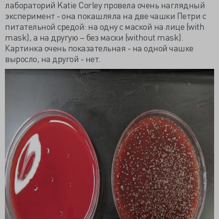
лабораторий Katie Corley провела очень наглядный
эксперимент - она покашляла на две чашки Петри с
питательной средой: на одну с маской на лице (with
mask), а на другую – без маски (without mask).
Картинка очень показательная - на одной чашке
выросло, на другой - нет.