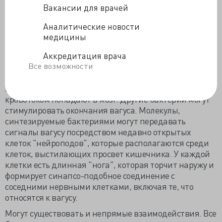
процесса. Ряд открытий и закономерностей уже
Вакансии для врачей
обнаружен и опубликован в более ранних работах, и
Аналитические новости
даже в журнале Nature Microbiology в апреле 2019
медицины
года .
Исследователи уже предполагают, каким образом
Аккредитация врача
кишечные микроорганизмы могут влиять на функцию
Все возможности
головного мозга. Некоторые, например, могут
производить молекулы-мессенджеры, которые с
кровотоком попадают в мозг. Другие бактерии могут
стимулировать окончания вагуса. Молекулы,
синтезируемые бактериями могут передавать
сигналы вагусу посредством недавно открытых
клеток "нейроподов", которые располагаются среди
клеток, выстилающих просвет кишечника. У каждой
клетки есть длинная "нога", которая торчит наружу и
формирует синапсо-подобное соединение с
соседними нервными клетками, включая те, что
относятся к вагусу.
Могут существовать и непрямые взаимодействия. Все