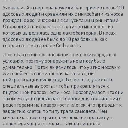
Ученые из Антверпена изучили бактерии из носов 100
здоровых людей и сравнили их с микробами из носов
граждан с хроническими с синуситами и ринитами.
Открыли 30 наиболее частых типов микробов, из
которых выделялась одна лактобактерия. В носах
здоровых людей ее было до 10 раз больше, как
говорится в материале Cell reports
Лактобактерии обычно живут в малокислородных
условиях, поэтому обнаружить их в носу было
удивительно. Потом выяснилось, что у этих носовых
жителей есть специальная каталаза для
нейтрализации кислорода. Более того, у них есть
специальные выросты, чтобы прикрепляться к
внутренней поверхности носа. Lebeer думает, что они
также могут использовать волоски для связывания с
рецепторами на поверхности клеток, что приводит к
закрытию клеток по типу трапа самолета. Чем
меньше клеток открыто, тем сложнее проникнуть
аллергенам и патогенам – такова гипотеза.