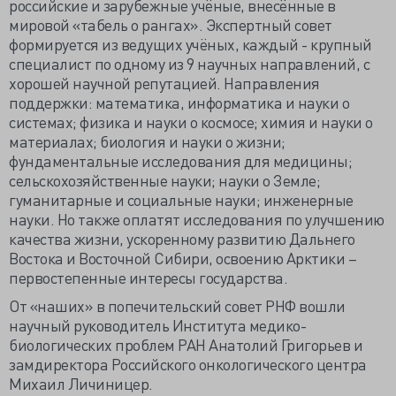
российские и зарубежные учёные, внесённые в
мировой «табель о рангах». Экспертный совет
формируется из ведущих учёных, каждый - крупный
специалист по одному из 9 научных направлений, с
хорошей научной репутацией. Направления
поддержки: математика, информатика и науки о
системах; физика и науки о космосе; химия и науки о
материалах; биология и науки о жизни;
фундаментальные исследования для медицины;
сельскохозяйственные науки; науки о Земле;
гуманитарные и социальные науки; инженерные
науки. Но также оплатят исследования по улучшению
качества жизни, ускоренному развитию Дальнего
Востока и Восточной Сибири, освоению Арктики –
первостепенные интересы государства.
От «наших» в попечительский совет РНФ вошли
научный руководитель Института медико-
биологических проблем РАН Анатолий Григорьев и
замдиректора Российского онкологического центра
Михаил Личиницер.