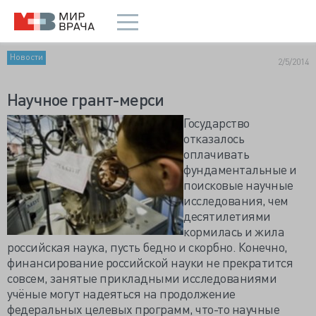
Новости
2/5/2014
Научное грант-мерси
Государство
отказалось
оплачивать
фундаментальные и
поисковые научные
исследования, чем
десятилетиями
кормилась и жила
российская наука, пусть бедно и скорбно. Конечно,
финансирование российской науки не прекратится
совсем, занятые прикладными исследованиями
учёные могут надеяться на продолжение
федеральных целевых программ, что-то научные