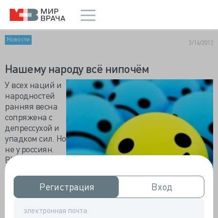
Новости
3/14/2012
Нашему народу всё нипочём
У всех наций и
народностей
ранняя весна
сопряжена с
депрессухой и
упадком сил. Но
не у россиян.
ВЦИОМ
диагностирова
л всплеск
Регистрация
Регистрация
Вход
Вход
личного
оптимизма:
невзирая на