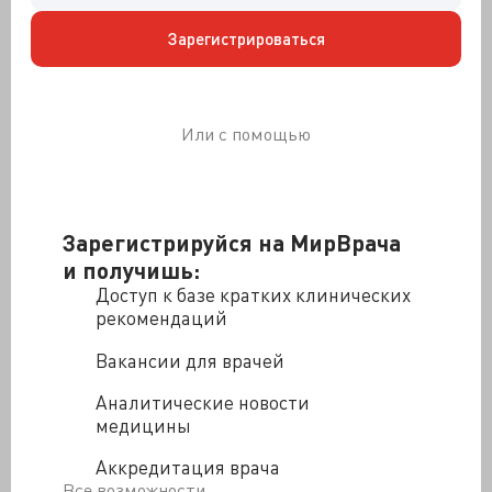
индуцированну
ю выборами революционную ситуацию,в отношении
Зарегистрироваться
будущего страны мы полны радужных надежд.
Публично мы сетуем на тяжесть жизни, но индекс
удовлетворенности жизнью прибавил в феврале 6
Или с помощью
пунктов и дошёл до максимума не только за
последний год, но и за аналогичные периоды
прошлых лет. Индекс самооценок материального
положения семьи в отличие от большинства
Зарегистрируйся на МирВрача
показателей растет уже третий месяц подряд. Что
это, желание в чужих глазах выглядеть более
и получишь:
успешным или реальная оценка собственных
Доступ к базе кратких клинических
достижений?
рекомендаций
Ругаем президента и правительство, а работу их
Вакансии для врачей
оцениваем с плюсом - индекс оценок экономической
ситуации в стране демонстрирует серьезную
Аналитические новости
позитивную динамику второй месяц подряд. А как же
медицины
участие в митингах оппозиции? Просто потусовались,
Аккредитация врача
а на самом деле, думаем не в унисон с
Все возможности