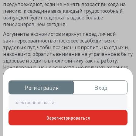
предупреждают, если не менять возраст выхода на
пенсию, к середине века каждый трудоспособный
вынужден будет содержать вдвое больше
пенсионеров, чем сегодня.
Аргументы экономистов меркнут перед личной
заинтересованностью поскорее освободиться от
трудовых пут, чтобы все силы направить на отдых и,
наконец-то, обратить внимание на утраченное в быту
здоровье и ходить в поликлинику как на работу.
Немаловажно, но не осуществимо получать хорошую
пенсию. Как подсчитали эксперты Высшей школы
экономики в работе «Продолжительность трудовой
жизни в РФ: тренды и перспективы», для приличной
Регистрация
Регистрация
Вход
Вход
пенсии россиянам сильно не хватает трудовой
активности.
Активности даже не в смысле производительности, а
просто лет работы, при том что у нас трудовая неделя
Зарегистрироваться
побольше французской. С вычетом периода любого
рода безработицы россиянин трудится всего 33.8