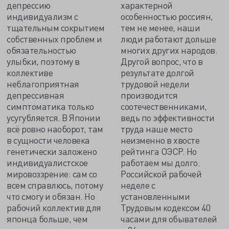
депрессию
характерной
индивидуализм с
особенностью россиян,
тщательным сокрытием
тем не менее, наши
собственных проблем и
люди работают дольше
обязательностью
многих других народов.
улыбки, поэтому в
Другой вопрос, что в
коллективе
результате долгой
неблагоприятная
трудовой недели
депрессивная
производится
симптоматика только
соотечественниками,
усугубляется. В Японии
ведь по эффективности
всё ровно наоборот, там
труда наше место
в сущности человека
неизменно в хвосте
генетически заложено
рейтинга ОЭСР. Но
индивидуалистское
работаем мы долго.
мировоззрение: сам со
Российской рабочей
всем справлюсь, потому
неделе с
что смогу и обязан. Но
установленными
рабочий коллектив для
Трудовым кодексом 40
японца больше, чем
часами для обывателей