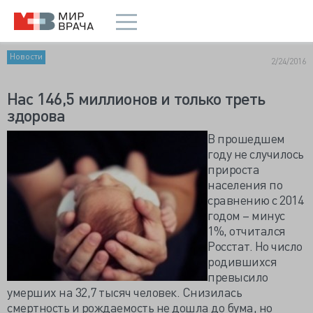
Новости
2/24/2016
Нас 146,5 миллионов и только треть
здорова
В прошедшем
году не случилось
прироста
населения по
сравнению с 2014
годом – минус
1%, отчитался
Росстат. Но число
родившихся
превысило
умерших на 32,7 тысяч человек. Снизилась
смертность и рождаемость не дошла до бума, но