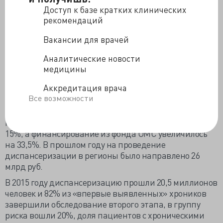
Большинство родившихся было зачато в
Доступ к базе кратких клинических
докризисный период, больше вего россиян умерло в
рекомендаций
январе и марте.
Вакансии для врачей
За три года диспансеризацию прошли 63 миллиона
россиян, об этом сообщили на совещании по проекту
Аналитические новости
«Качество жизни (Здоровье)». Около трети россиян
медицины
признаны практически здоровыми, половина имеет
Аккредитация врача
хронические болезни, выявление онкопатологии и
Все возможности
ССЗ выросло на 50-60%. Несмотря на финансовые
сложности и кадровый дефицит объём
профилактических мероприятий вырос более чем на
15%, а финансирование из фонда ОМС увеличилось
на 33,5%. В прошлом году на проведение
диспансеризации в регионы было направлено 26
млрд руб.
В 2015 году диспансеризацию прошли 20,5 миллионов
человек и 82% из «впервые выявленных» хроников
завершили обследование второго этапа, в группу
риска вошли 20%, доля пациентов с хроническими