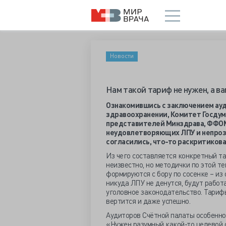
Новости
Нам такой тариф не нужен, а ва
Ознакомившись с заключением ауд
здравоохранении, Комитет Госдум
представителей Минздрава, ФФОМС
неудовлетворяющих ЛПУ и непрозр
согласились, что-то раскритикова
Из чего составляется конкретный т
неизвестно, но методички по этой 
формируются с бору по сосенке – из 
никуда ЛПУ не денутся, будут работа
уголовное законодательство. Тарифы
вертится и даже успешно.
Аудиторов Счётной палаты особенно
«Нужен разумный какой-то целевой 