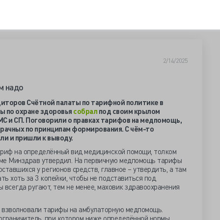
2/14/2025
м надо
иторов Счётной палаты по тарифной политике в
ы по охране здоровья
собрал
под своим крылом
 и СП. Поговорили о правках тарифов на медпомощь,
ачных по принципам формирования. С чём-то
ли и пришли к выводу.
ариф на определённый вид медицинской помощи, толком
теме Минздрав утвердил. На первичную медпомощь тарифы
оставшихся у регионов средств, главное – утвердить, а там
ть хоть за 3 копейки, чтобы не подставиться под
 всегда ругают, тем не менее, маховик здравоохранения
 взволновали тарифы на амбулаторную медпомощь.
ограничитель, при котором ниже определённой нормы