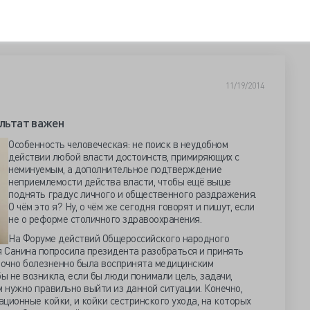
11/19/2014
ультат важен
Особенность человеческая: не поиск в неудобном
действии любой власти достоинств, примиряющих с
неминуемым, а дополнительное подтверждение
неприемлемости действа власти, чтобы ещё выше
поднять градус личного и общественного раздражения.
О чём это я? Ну, о чём же сегодня говорят и пишут, если
не о реформе столичного здравоохранения.
На Форуме действий Общероссийского народного
Санина попросила президента разобраться и принять
точно болезненно была воспринята медицинским
ы не возникла, если бы люди понимали цель, задачи,
м нужно правильно выйти из данной ситуации. Конечно,
ционные койки, и койки сестринского ухода, на которых