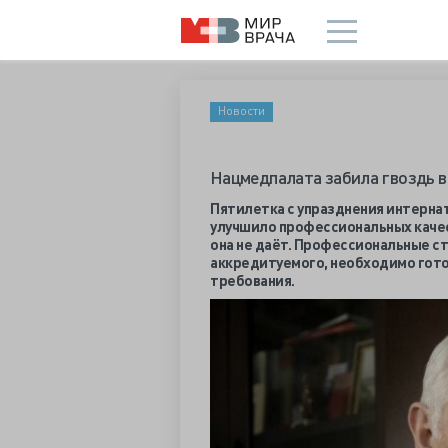
Новости
Нацмедпалата забила гвоздь 
Пятилетка с упразднения интерна
улучшило профессиональных качес
она не даёт. Профессиональные с
аккредитуемого, необходимо гот
требования.