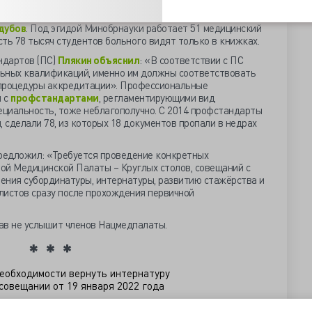
 медицинские факультеты, нет преподавателей базовых
стология, латынь. Их днём с огнём не сыскать даже в
дубов
. Под эгидой Минобрнауки работает 51 медицинский
сть 78 тысяч студентов больного видят только в книжках.
ндартов (ПС)
Плякин объяснил
: «В соответствии с ПС
ьных квалификаций, именно им должны соответствовать
 процедуры аккредитации». Профессиональные
и с
профстандартами
, регламентирующими вид
ециальность, тоже неблагополучно. С 2014 профстандарты
сделали 78, из которых 18 документов пропали в недрах
редложил: «Требуется проведение конкретных
ой Медицинской Палаты – Круглых столов, совещаний с
ения субординатуры, интернатуры, развитию стажёрства и
листов сразу после прохождения первичной
ав не услышит членов Нацмедпалаты.
необходимости вернуть интернатуру
овещании от 19 января 2022 года