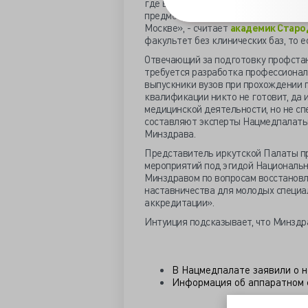
где в последние годы были открыты
предметов: физиология, анатомия, ги
Москве», - считает
академик Старо
факультет без клинических баз, то е
Отвечающий за подготовку профста
требуется разработка профессионал
выпускники вузов при прохождении
квалификации никто не готовит, да 
медицинской деятельности, но не сп
составляют эксперты Нацмедпалаты, 
Минздрава.
Представитель иркутской Палаты п
мероприятий под эгидой Национальн
Минздравом по вопросам восстановл
наставничества для молодых специа
аккредитации».
Интуиция подсказывает, что Минздр
В Нацмедпалате заявили о 
Информация об аппаратном с