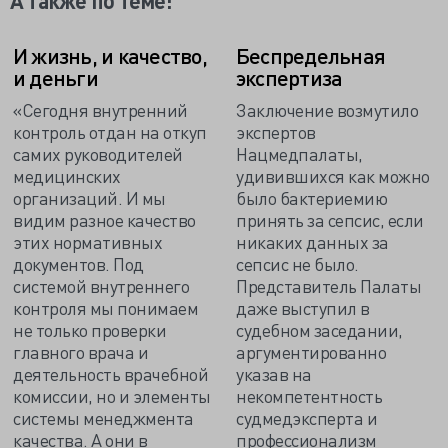
А также по теме:
И жизнь, и качество,
Беспредельная
и деньги
экспертиза
«Сегодня внутренний
Заключение возмутило
контроль отдан на откуп
экспертов
самих руководителей
Нацмедпалаты,
медицинских
удивившихся как можно
организаций. И мы
было бактериемию
видим разное качество
принять за сепсис, если
этих нормативных
никаких данных за
документов. Под
сепсис не было.
системой внутреннего
Представитель Палаты
контроля мы понимаем
даже выступил в
не только проверки
судебном заседании,
главного врача и
аргументированно
деятельность врачебной
указав на
комиссии, но и элементы
некомпетентность
системы менеджмента
судмедэксперта и
качества. А они в
профессионализм