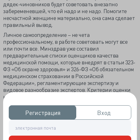
дядек-чиновников будет советовать внезапно
забеременевшей, что ей надо и не надо. Помогите
несчастной женщине материально, она сама сделает
правильный вывод.
Личное самоопределение – не чета
профессиональному, в работе советовать могут все
или почти все. Минздрав уже составил
предварительные списки оценщиков качества
медицинской помощи, которые внедрят в статьи 323-
ФЗ «Об охране здоровья» и 326-ФЗ «Об обязательном
медицинском страховании в Российской
Федерации», регламентирующие экспертизу и
видовое разнообразие экспертов. Критерии оценки
качественности помощи сформированы по
нозологическим группам и внесены в утверждённые
Минздравом профильные порядки оказания
Регистрация
Регистрация
Вход
Вход
медицинской помощи и клинические рекомендации.
Эксперт обязан иметь медицинское или «иное
образование», рабочий стаж по специальности более