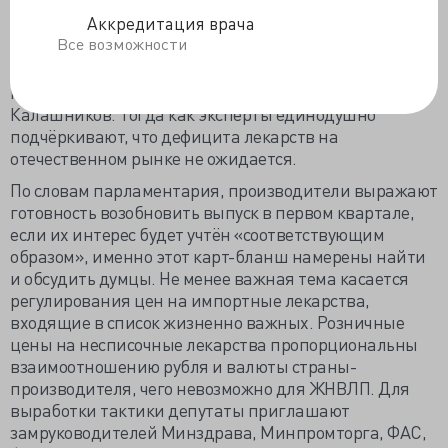
повышение цены, фиксация в списке ЖНВЛП
Аккредитация врача
совершенно исключает компенсаторную лабильность.
Все возможности
«Сложилась ситуация, когда себестоимость этих
лекарств раза в три-четыре выше, чем та цена, за
которую их пытаются покупать», - напоминает
Калашников. Тогда как эксперты единодушно
подчёркивают, что дефицита лекарств на
отечественном рынке не ожидается.
По словам парламентария, производители выражают
готовность возобновить выпуск в первом квартале,
если их интерес будет учтён «соответствующим
образом», именно этот карт-бланш намерены найти
и обсудить думцы. Не менее важная тема касается
регулирования цен на импортные лекарства,
входящие в список жизненно важных. Розничные
цены на несписочные лекарства пропорциональны
взаимоотношению рубля и валюты страны-
производителя, чего невозможно для ЖНВЛП. Для
выработки тактики депутаты приглашают
замруководителей Минздрава, Минпромторга, ФАС,