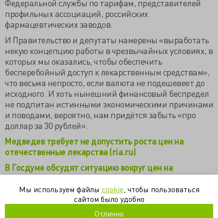
Федеральной службы по тарифам, представителей
профильных ассоциаций, российских
фармацевтических заводов.
И Правительство и депутаты намерены «выработать
некую концепцию работы в чрезвычайных условиях, в
которых мы оказались, чтобы обеспечить
бесперебойный доступ к лекарственным средствам»,
что весьма непросто, если валюта не подешевеет до
исходного. И хоть нынешний финансовый беспредел
не подпитан истинными экономическими причинами
и поводами, вероятно, нам придётся забыть «про
доллар за 30 рублей».
Медведев требует не допустить роста цен на
отечественные лекарства (ria.ru)
В Госдуме обсудят ситуацию вокруг цен на
лекарства и импортозамещение в фармацевтике
(itar-tass.com)
Мы используем файлы
cookie
, чтобы пользоваться
сайтом было удобно
Результат химпрома в 2014 году — самый низкий за
Отлично
пять лет (riarating.ru)