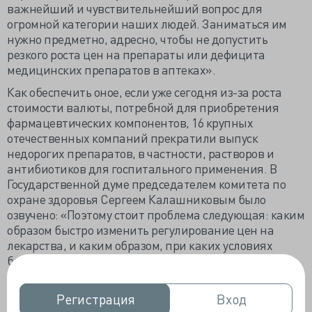
важнейший и чувствительнейший вопрос для
огромной категории наших людей. Заниматься им
нужно предметно, адресно, чтобы не допустить
резкого роста цен на препараты или дефицита
медицинских препаратов в аптеках».
Как обеспечить оное, если уже сегодня из-за роста
стоимости валюты, потребной для приобретения
фармацевтических компонентов, 16 крупных
отечественных компаний прекратили выпуск
недорогих препаратов, в частности, растворов и
антибиотиков для госпитального применения. В
Государственной думе председателем комитета по
охране здоровья Сергеем Калашниковым было
озвучено: «Поэтому стоит проблема следующая: каким
образом быстро изменить регулирование цен на
лекарства, и каким образом, при каких условиях
быстро восстановить отечественное производство
фармсубстанций, которое у нас было, но которое мы
потеряли».
Регистрация
Регистрация
Вход
Вход