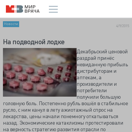
Новости
4/9/2015
На подводной лодке
Декабрьский ценовой
раздрай принёс
невиданную прибыль
дистрибуторам и
аптекам, а
производители и
потребители
получили большую
головную боль. Постепенно рубль вошёл в стабильное
русло, с ним канул в лету ажиотажный спрос на
лекарства, цены начали понемногу откатываться
назад. Экономические катаклизмы протестировали
на верность стратегию развития отрасли по