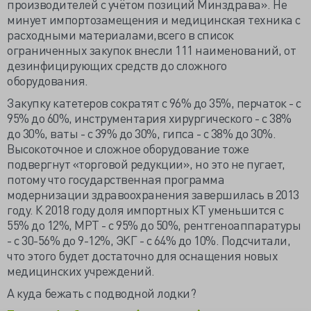
производителей с учётом позиций Минздрава». Не
минует импортозамещения и медицинская техника с
расходными материалами,всего в список
ограниченных закупок внесли 111 наименований, от
дезинфицирующих средств до сложного
оборудования.
Закупку катетеров сократят с 96% до 35%, перчаток - с
95% до 60%, инструментария хирургического - с 38%
до 30%, ваты - с 39% до 30%, гипса - с 38% до 30%.
Высокоточное и сложное оборудование тоже
подвергнут «торговой редукции», но это не пугает,
потому что государственная программа
модернизации здравоохранения завершилась в 2013
году. К 2018 году доля импортных КТ уменьшится с
55% до 12%, МРТ - с 95% до 50%, рентгеноаппаратуры
- с 30-56% до 9-12%, ЭКГ - с 64% до 10%. Подсчитали,
что этого будет достаточно для оснащения новых
медицинских учреждений.
А куда бежать с подводной лодки?