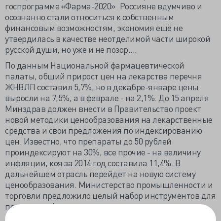
госпрограмме «Фарма-2020». Россияне вдумчиво и
осознанно стали относиться к собственным
финансовым возможностям, экономия ещё не
утвердилась в качестве неотделимой части широкой
русской души, но уже и не позор....
По данным Национальной фармацевтической
палаты, общий прирост цен на лекарства перечня
ЖНВЛП составил 5,7%, но в декабре-январе цены
выросли на 7,5%, а в феврале - на 2,1%. До 15 апреля
Минздрав должен внести в Правительство проект
новой методики ценообразования на лекарственные
средства и свои предложения по индексированию
цен. Известно, что препараты до 50 рублей
проиндексируют на 30%, все прочие - на величину
инфляции, коя за 2014 год составила 11,4%. В
дальнейшем отрасль перейдёт на новую систему
ценообразования. Министерство промышленности и
торговли предложило целый набор инструментов для
поддержки фарминдустрии и населения:
субсидирование процентной ставки по кредитам,