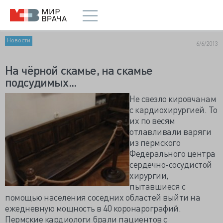
Новости
6/6/2013
На чёрной скамье, на скамье
подсудимых...
Не свезло кировчанам
с кардиохирургией. То
их по весям
отлавливали варяги
из пермского
Федерального центра
сердечно-сосудистой
хирургии,
пытавшиеся с
помощью населения соседних областей выйти на
ежедневную мощность в 40 коронарографий.
Пермские кардиологи брали пациентов с