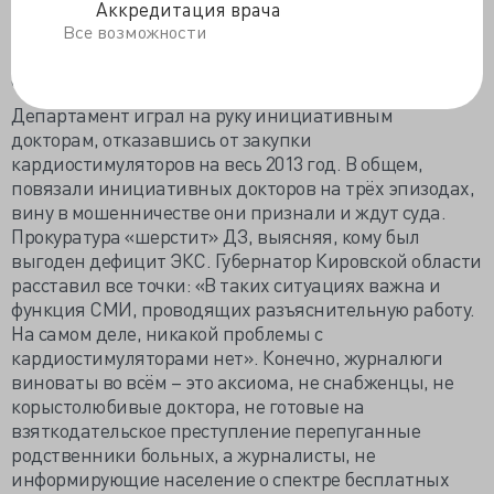
выступал заведующий кардиологическим
Аккредитация врача
отделением Кировской городской больницы №1
Все возможности
Евгений Павлов. Услуги Павлова оценивались в 10%,
совсем недорого–10 тысяч.
Департамент играл на руку инициативным
докторам, отказавшись от закупки
кардиостимуляторов на весь 2013 год. В общем,
повязали инициативных докторов на трёх эпизодах,
вину в мошенничестве они признали и ждут суда.
Прокуратура «шерстит» ДЗ, выясняя, кому был
выгоден дефицит ЭКС. Губернатор Кировской области
расставил все точки: «В таких ситуациях важна и
функция СМИ, проводящих разъяснительную работу.
На самом деле, никакой проблемы с
кардиостимуляторами нет». Конечно, журналюги
виноваты во всём – это аксиома, не снабженцы, не
корыстолюбивые доктора, не готовые на
взяткодательское преступление перепуганные
родственники больных, а журналисты, не
информирующие население о спектре бесплатных