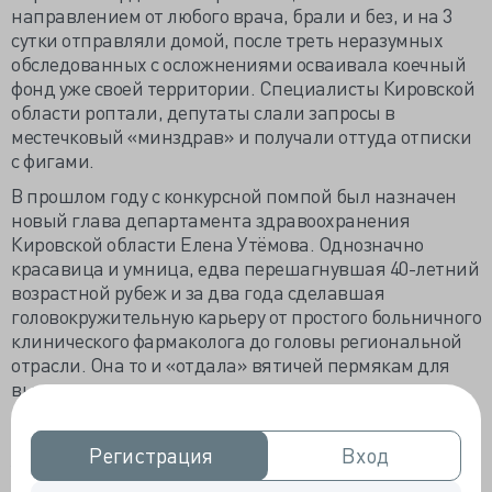
направлением от любого врача, брали и без, и на 3
сутки отправляли домой, после треть неразумных
обследованных с осложнениями осваивала коечный
фонд уже своей территории. Специалисты Кировской
области роптали, депутаты слали запросы в
местечковый «минздрав» и получали оттуда отписки
с фигами.
В прошлом году с конкурсной помпой был назначен
новый глава департамента здравоохранения
Кировской области Елена Утёмова. Однозначно
красавица и умница, едва перешагнувшая 40-летний
возрастной рубеж и за два года сделавшая
головокружительную карьеру от простого больничного
клинического фармаколога до головы региональной
отрасли. Она то и «отдала» вятичей пермякам для
выполнения «всего чего ни пожелаете», посылая
ропщущих местных докторов куда подальше, но это
отдельная история
Регистрация
Регистрация
Вход
Вход
Упомянутая дама с марта 2010 года работала