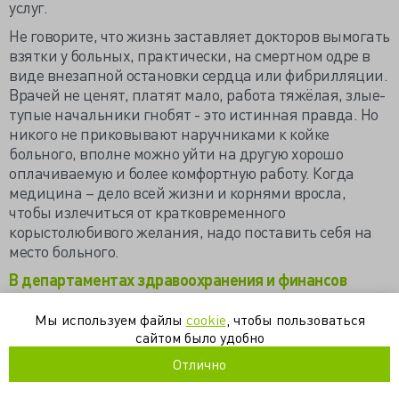
услуг.
Не говорите, что жизнь заставляет докторов вымогать
взятки у больных, практически, на смертном одре в
виде внезапной остановки сердца или фибрилляции.
Врачей не ценят, платят мало, работа тяжёлая, злые-
тупые начальники гнобят - это истинная правда. Но
никого не приковывают наручниками к койке
больного, вполне можно уйти на другую хорошо
оплачиваемую и более комфортную работу. Когда
медицина – дело всей жизни и корнями вросла,
чтобы излечиться от кратковременного
корыстолюбивого желания, надо поставить себя на
место больного.
В департаментах здравоохранения и финансов
правительства Кировской области полиция провела
обыски (www.1tv.ru)
Мы используем файлы
cookie
, чтобы пользоваться
сайтом было удобно
Кировская полиция проводит обыски по «делу
Отлично
врачей» (www.kommersant.ru)