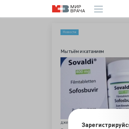
Новости
Мытьём и катанием
дженериков больным гепатитом нужн
Зарегистрируйс