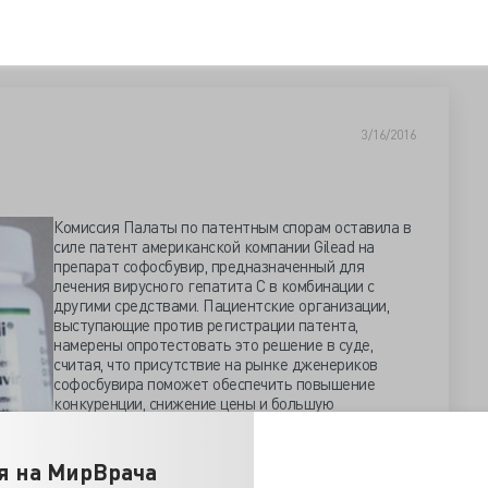
3/16/2016
Комиссия Палаты по патентным спорам оставила в
силе патент американской компании Gilead на
препарат софосбувир, предназначенный для
лечения вирусного гепатита С в комбинации с
другими средствами. Пациентские организации,
выступающие против регистрации патента,
намерены опротестовать это решение в суде,
считая, что присутствие на рынке дженериков
софосбувира поможет обеспечить повышение
конкуренции, снижение цены и большую
доступность препарата для пациентов. Патент
действует до 2019 года, соответственно
о ждать ещё 12 лет.
я на МирВрача