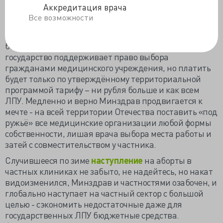
Аккредитация врача
угрозами увеличивать стоимость лечебно-
Все возможности
диагностических услуг.
Граждане, конечно, предпочитают получать
бесплатную помощь по ОМС в частных клиниках, и
государство поддерживает право выбора
гражданами медицинского учреждения, но платить
будет только по утверждённому территориальной
программой тарифу – ни рубля больше и как всем
ЛПУ. Медленно и верно Минздрав продвигается к
мечте - на всей территории Отечества поставить «под
ружьё» все медицинские организации любой формы
собственности, лишая врача выбора места работы и
затей с совместительством у частника.
Случившееся по зиме
наступление
на аборты в
частных клиниках не забыто, не надейтесь, но накат
видоизменился, Минздрав и частностями озабочен, и
глобально наступает на частный сектор с большой
целью - сэкономить недостаточные даже для
государственных ЛПУ бюджетные средства.