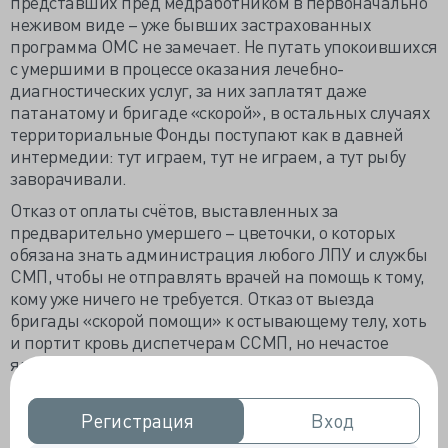
представших пред медработником в первоначально
неживом виде – уже бывших застрахованных
программа ОМС не замечает. Не путать упокоившихся
с умершими в процессе оказания лечебно-
диагностических услуг, за них заплатят даже
патанатому и бригаде «скорой», в остальных случаях
территориальные Фонды поступают как в давней
интермедии: тут играем, тут не играем, а тут рыбу
заворачивали.
Отказ от оплаты счётов, выставленных за
предварительно умершего – цветочки, о которых
обязана знать администрация любого ЛПУ и службы
СМП, чтобы не отправлять врачей на помощь к тому,
кому уже ничего не требуется. Отказ от выезда
бригады «скорой помощи» к остывающему телу, хоть
и портит кровь диспетчерам ССМП, но нечастое
явление, гораздо болезненней односторонний отказ
от целой системы платёжных обязательств.
Минздрав и ФФОМС намерены отказаться от
Регистрация
Регистрация
Вход
Вход
преференций вступившим с ними в партнёрство