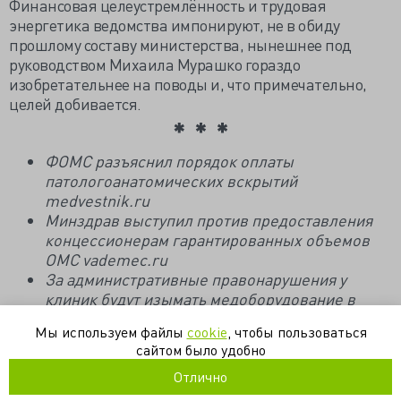
Финансовая целеустремлённость и трудовая
энергетика ведомства импонируют, не в обиду
прошлому составу министерства, нынешнее под
руководством Михаила Мурашко гораздо
изобретательнее на поводы и, что примечательно,
целей добивается.
ФОМС разъяснил порядок оплаты
патологоанатомических вскрытий
medvestnik.ru
Минздрав выступил против предоставления
концессионерам гарантированных объемов
ОМС vademec.ru
За административные правонарушения у
клиник будут изымать медоборудование в
пользу регионов vademec.ru
Мы используем файлы
cookie
, чтобы пользоваться
сайтом было удобно
минздрав
тариф
фомс
частная клиника
Отлично