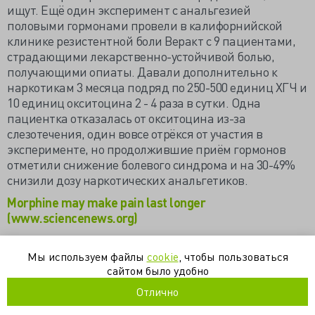
ищут. Ещё один эксперимент с анальгезией
половыми гормонами провели в калифорнийской
клинике резистентной боли Веракт с 9 пациентами,
страдающими лекарственно-устойчивой болью,
получающими опиаты. Давали дополнительно к
наркотикам 3 месяца подряд по 250-500 единиц ХГЧ и
10 единиц окситоцина 2 - 4 раза в сутки. Одна
пациентка отказалась от окситоцина из-за
слезотечения, один вовсе отрёкся от участия в
эксперименте, но продолжившие приём гормонов
отметили снижение болевого синдрома и на 30-49%
снизили дозу наркотических анальгетиков.
Morphine may make pain last longer
(www.sciencenews.org)
Randomized Trial of Low-Dose Morphine Versus Weak
Opioids in Moderate Cancer Pain (jco.ascopubs.org)
Мы используем файлы
cookie
, чтобы пользоваться
сайтом было удобно
Окситоцин и хорионический гонадотропин могут
Отлично
заменить морфин (www.univadis.ru)