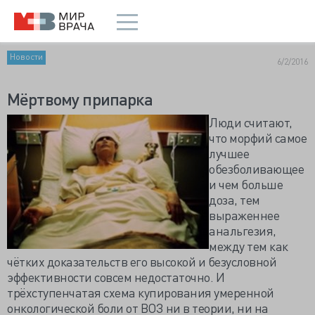
Новости
6/2/2016
Мёртвому припарка
Люди считают,
что морфий самое
лучшее
обезболивающее
и чем больше
доза, тем
выраженнее
анальгезия,
между тем как
чётких доказательств его высокой и безусловной
эффективности совсем недостаточно. И
трёхступенчатая схема купирования умеренной
онкологической боли от ВОЗ ни в теории, ни на