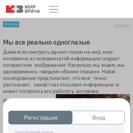
Новости
10/24/2011
Мы все реально одноглазые
Даже если смотреть одним глазом на мир, мозг
мгновенно из половинчатой информации создает
когерентное изображение. Насколько мы знаем, мы
одновременно «видим» обоими глазами. Новое
исследование предполагает, что мозг точно
распознает, какой глаз посылает информацию и
может попросить его работать активнее.
Исследователи
провели два
эксперимента,
Регистрация
Регистрация
Вход
Вход
каждый с шестью
наблюдателями от 20
до 29 лет, которые