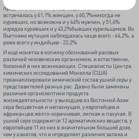
больных из 7 регионов Азии, что значительно больше
предполагаемого. Мутация, действительно,
встречалась у 61,1% женщин, у 60,7%никогда не
куривших, но возможна и у 44% мужчин, у 51,6%
изредка куривших и у 43,2%бывших курильщиков. Во
Вьетнаме мутация наблюдалась чаще всего - 64,2%, а
реже всего у индийцев - 22,2%.
И ещё монетка в копилку обоснований расовых
различий человеческих организмом, и естественно,
болезней в них возникающих. Специалисты Центра
химических исследований Монелла (США)
проанализировали химический состав ушной серы у
представителей разных рас. Давно были замечены
различия органолептики продукта
жизнедеятельности: у выходцев из Восточной Азии
сера бесцветная и непахнущая, у европейцев и
африканцев жёлто-коричневая, липкая и пахучая. В
ушной сере содержится 12 ароматических веществ, у
европейцев 11 из них в значительном большей дозе,
чем у азиатов, что и определяет различия запаха и