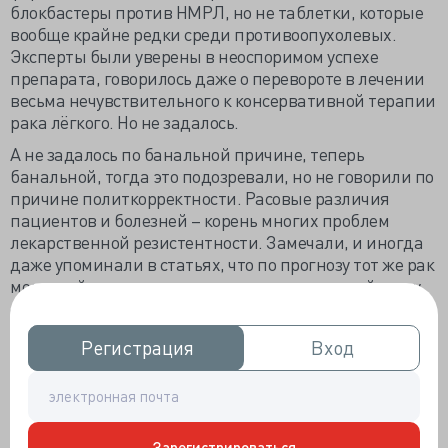
блокбастеры против НМРЛ, но не таблетки, которые
вообще крайне редки среди противоопухолевых.
Эксперты были уверены в неоспоримом успехе
препарата, говорилось даже о перевороте в лечении
весьма нечувствительного к консервативной терапии
рака лёгкого. Но не задалось.
А не задалось по банальной причине, теперь
банальной, тогда это подозревали, но не говорили по
причине политкорректности. Расовые различия
пациентов и болезней – корень многих проблем
лекарственной резистентности. Замечали, и иногда
даже упоминали в статьях, что по прогнозу тот же рак
молочной железы у азиаток ну совсем не такой, как у
европейских женщин, что осложнения химиотерапии
у кавказских или татарских женщин – святых выноси.
Регистрация
Регистрация
Вход
Вход
Но впервые о генетических различиях
чувствительности опухоли к лекарству заговорили
при клиническом провале гефитиниба.
Очень быстро компания-производитель разобралась,
Зарегистрироваться