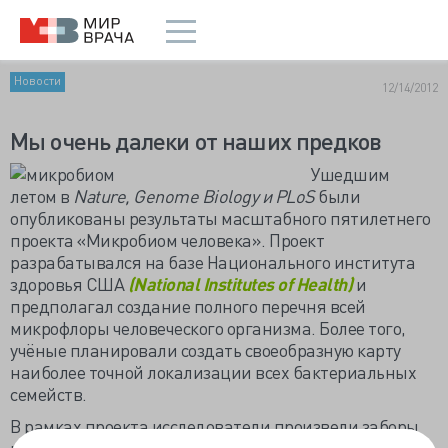
Новости
12/14/2012
Мы очень далеки от наших предков
Ушедшим
летом в
Nature,
Genome
Biology и
PLoS
были
опубликованы результаты масштабного пятилетнего
проекта «Микробиом человека». Проект
разрабатывался на базе Национального института
здоровья США
(
National
Institutes
of
Health)
и
предполагал создание полного перечня всей
микрофлоры человеческого организма. Более того,
учёные планировали создать своеобразную карту
наиболее точной локализации всех бактериальных
семейств.
В рамках проекта исследователи произвели заборы
микрофлоры из различных частей организма 200