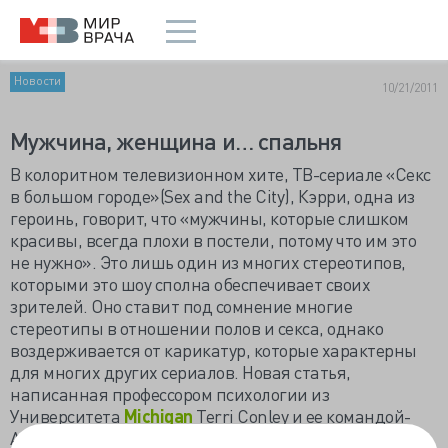
Новости
10/21/2011
Мужчина, женщина и… спальня
В колоритном телевизионном хите, ТВ-сериале «Секс
в большом городе»(Sex and the City), Кэрри, одна из
героинь, говорит, что «мужчины, которые слишком
красивы, всегда плохи в постели, потому что им это
не нужно». Это лишь один из многих стереотипов,
которыми это шоу сполна обеспечивает своих
зрителей. Оно ставит под сомнение многие
стереотипы в отношении полов и секса, однако
воздерживается от карикатур, которые характерны
для многих других сериалов. Новая статья,
написанная профессором психологии из
Университета
Michigan
Terri Conley и ее командой-
Amy Moors, Jes Matsick, Ali Ziegler and Brandon