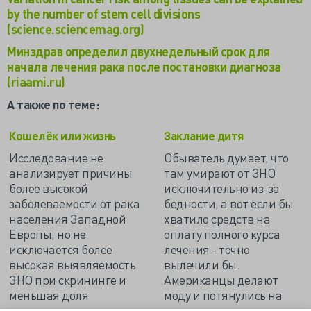
by the number of stem cell divisions
(science.sciencemag.org)
Минздрав определил двухнедельный срок для
начала лечения рака после постановки диагноза
(riaami.ru)
А также по теме:
Кошелёк или жизнь
Заклание дитя
Исследование не
Обыватель думает, что
анализирует причины
там умирают от ЗНО
более высокой
исключительно из-за
заболеваемости от рака
бедности, а вот если бы
населения Западной
хватило средств на
Европы, но не
оплату полного курса
исключается более
лечения - точно
высокая выявляемость
вылечили бы.
ЗНО при скрининге и
Американцы делают
меньшая доля
моду и потянулись на
запущенных раков…
лечение…