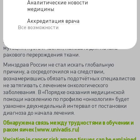
Аналитические новости
репликации отвечают за 95% рака предстательной
медицины
железы, столько же случаев ЗНО головного мозга и
костей. Настоящая работа не отвергает раннее
Аккредитация врача
эпидемиологическое исследование, отдавшее
Все возможности
профилактике 42% значимости в инициации
злокачественного процесса, потому как одной
мутации, пусть и частой, маловато для начала
ракового перерождения ткани.
Минздрав России не стал искать глобальную
причину, а сосредоточился на следствии,
вознамерившись обязать подотчётных специалистов
не затягивать с лечением онкологического
заболевания. В «Порядке оказания медицинской
помощи населению по профилю «онкология» будет
узаконен двухнедельный интервал от постановки
диагноза до начала лечения.
Обнаружена связь между трудностями в обучении и
раком яичек (www.univadis.ru)
Variation in cancer risk among tissues can be explained