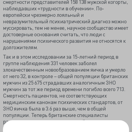
смертности представителей 158 138 мужской когорты,
наблюдавших «трудности в обучении». По-
европейски чрезмерно лояльный и
невразумительный психиатрический диагноз можно
муссировать, тем не менее, научное сообщество имеет
достоверные основания считать, что люди с
нарушениями психического развития не относятся к
долгожителям.
Так и в этом исследовании за 15-летний период в
группе наблюдения 331 человек заболел
злокачественным новообразованием яичка и умерло
от него 32, в контроле – общей популяции британских
мужчин из 25 675 страдавших аналогичным ЗНО
мужчин за тот же период времени погибло всего 713.
Смертность пациентов, не соответствующих
медицинским канонам психических стандартов, от
ЗНО яичка была в 3.6 раз выше, чем в общей
популяции. Теперь британские специалисты
рассматривают смертность «людей с нарушениями
познавательной способности» от других локализаций