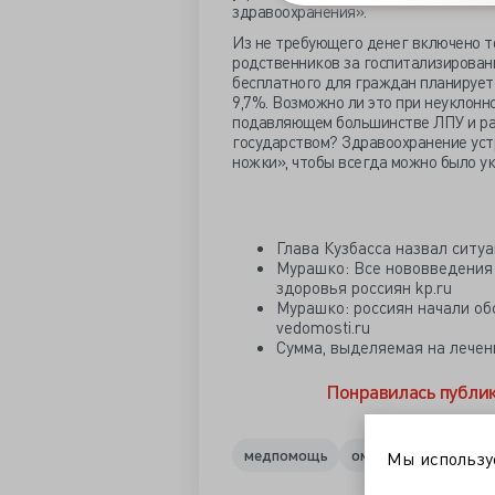
здравоохранения».
Из не требующего денег включено т
родственников за госпитализирован
бесплатного для граждан планирует
9,7%. Возможно ли это при неуклонно
подавляющем большинстве ЛПУ и ран
государством? Здравоохранение уст
ножки», чтобы всегда можно было у
Глава Кузбасса назвал ситу
Мурашко: Все нововведения 
здоровья россиян kp.ru
Мурашко: россиян начали о
vedomosti.ru
Сумма, выделяемая на лечени
Понравилась публи
медпомощь
омс
программа го
Мы использ