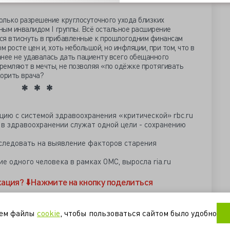
олько разрешение круглосуточного ухода близких
ным инвалидом I группы. Всё остальное расширение
ся втиснуть в прибавленные к прошлогодним финансам
м росте цен и, хоть небольшой, но инфляции, при том, что в
ее не удавалась дать пациенту всего обещанного
ремляют в мечты, не позволяя «по одёжке протягивать
корить врача?
ацию с системой здравоохранения «критической» rbc.ru
в здравоохранении служат одной цели - сохранению
бследовать на выявление факторов старения
е одного человека в рамках ОМС, выросла ria.ru
кация?
⬇️Нажмите на кнопку поделиться
сгарантий
финансирование
уем файлы
cookie
, чтобы пользоваться сайтом было удобно