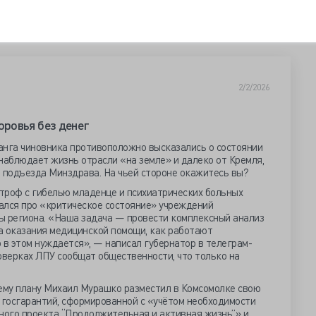
2/2/2026
ровья без денег
анга чиновника противоположно высказались о состоянии
наблюдает жизнь отрасли «на земле» и далеко от Кремля,
о подъезда Минздрава. На чьей стороне окажитесь вы?
троф с гибелью младенце и психиатрических больных
ался про «критическое состояние» учреждений
ы региона. «Наша задача — провести комплексный анализ
ма оказания медицинской помощи, как работают
о в этом нуждается», — написал губернатор в телеграм-
оверках ЛПУ сообщат общественности, что только на
нему плану Михаил Мурашко разместил в Комсомолке свою
госгарантий, сформированной с «учётом необходимости
ого проекта “Продолжительная и активная жизнь”» и