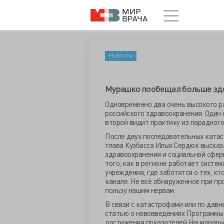
Новости
Мурашко пообещал больше здо
Одновременно два очень высокого р
российского здравоохранения. Один 
второй видит практику из парадног
После двух последовательных катас
глава Кузбасса Илья Сердюк высказ
здравоохранения и социальной сфер
того, как в регионе работает систе
учреждения, где заботятся о тех, кт
канале. Не всё обнаруженное при пр
пользу нашим нервам.
В связи с катастрофами или по дав
статью о нововведениях Программы 
достижения показателей Национальн