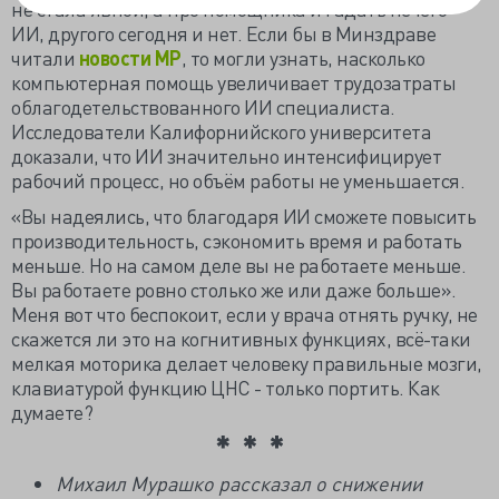
не стала явной, а про помощника и гадать нечего –
ИИ, другого сегодня и нет. Если бы в Минздраве
читали
новости МР
, то могли узнать, насколько
компьютерная помощь увеличивает трудозатраты
облагодетельствованного ИИ специалиста.
Исследователи Калифорнийского университета
доказали, что ИИ значительно интенсифицирует
рабочий процесс, но объём работы не уменьшается.
«Вы надеялись, что благодаря ИИ сможете повысить
производительность, сэкономить время и работать
меньше. Но на самом деле вы не работаете меньше.
Вы работаете ровно столько же или даже больше».
Меня вот что беспокоит, если у врача отнять ручку, не
скажется ли это на когнитивных функциях, всё-таки
мелкая моторика делает человеку правильные мозги,
клавиатурой функцию ЦНС - только портить. Как
думаете?
Михаил Мурашко рассказал о снижении