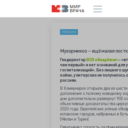
Новости
Мукормикоз – ещё малая постк
Гендиректор
ВОЗ обнадёжил
– «в
чем первый» и нет оснований для
госпитализаций». Без лишнего шу
койки, у питерских не получилос
россиян.
В Коммунарке открыли два из шести
дополнение к полному ковидному кор
дни дополнительно развернут 900 ко
объективные доказательства циркул
2020 года. Европейские учёные обн
испанских городов, набранных в буты
(Милан и Турин).
Охватывает гордость за принципиал