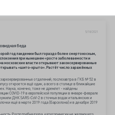
5/18/2021
овидная беда
торой год пандемии был гораздо более смертоносным,
 успокоения при нынешнем «росте заболеваемости и
ма московские власти открывают законсервированные
ь открывать «шито-крыто». Растёт число заражённых
 зарезервированных отделений, послезавтра в ГКБ № 52 в
пусу откроется ещё один, а всего в столице в ближайшие
ек. Наука, конечно, тоже не дремлет - найдены
яции COVID-19 в европейской популяции в январе-феврале
аружили ДНК SARS-CoV-2 в сточных водах итальянских и
лочки ещё в марте 2019 года (Барселона) и в декабре 2019
ьность Роспотребнадзора, категорически не желающего