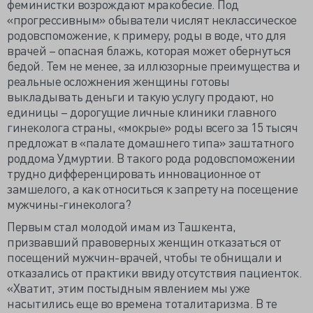
феминистки возрождают мракобесие. Под
«прогрессивным» обыватели числят неклассическое
родовспоможение, к примеру, роды в воде, что для
врачей – опасная блажь, которая может обернуться
бедой. Тем не менее, за иллюзорные преимущества и
реальные осложнения женщины готовы
выкладывать деньги и такую услугу продают, но
единицы – дорогущие личные клиники главного
гинеколога страны, «мокрые» роды всего за 15 тысяч
предложат в «палате домашнего типа» заштатного
роддома Удмуртии. В такого рода родовспоможении
трудно дифференцировать инновационное от
замшелого, а как относиться к запрету на посещение
мужчины-гинеколога?
Первым стал молодой имам из Ташкента,
призвавший правоверных женщин отказаться от
посещений мужчин-врачей, чтобы те обнищали и
отказались от практики ввиду отсутствия пациенток.
«Хватит, этим постыдным явлением мы уже
насытились еще во времена тоталитаризма. В те