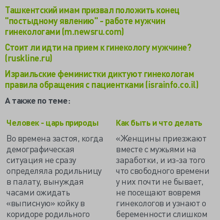
Ташкентский имам призвал положить конец
"постыдному явлению" - работе мужчин
гинекологами (m.newsru.com)
Стоит ли идти на прием к гинекологу мужчине?
(ruskline.ru)
Израильские феминистки диктуют гинекологам
правила обращения с пациентками (israinfo.co.il)
А также по теме:
Человек - царь природы
Как быть и что делать
Во времена застоя, когда
«Женщины приезжают
демографическая
вместе с мужьями на
ситуация не сразу
заработки, и из-за того
определяла родильницу
что свободного времени
в палату, вынуждая
у них почти не бывает,
часами ожидать
не посещают вовремя
«выписную» койку в
гинекологов и узнают о
коридоре родильного
беременности слишком