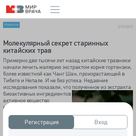
Новости
2/13/2012
Молекулярный секрет старинных
китайских трав
Примерно две тысячи лет назад китайские травники
начали лечить малярию экстрактом корня гортензии,
более известной как Чанг Шан, произрастающей в
Тибете и Непале. И не без успеха. Недавние
исследования показали, что полученное из экстракта
биоактивных ингредиентов
активное вещество
галофугинон может быть
использовано для лечения
множества аутоиммунных
Регистрация
Регистрация
Вход
Вход
заболеваний.