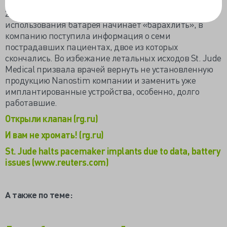
проявляется после 2,5 лет эксплуатации. Отзываются
26 кардиостимуляторов Nanostim, после 29 месяца
использования батарея начинает «барахлить», в
компанию поступила информация о семи
пострадавших пациентах, двое из которых
скончались. Во избежание летальных исходов St. Jude
Medical призвала врачей вернуть не установленную
продукцию Nanostim компании и заменить уже
имплантированные устройства, особенно, долго
работавшие.
Открыли клапан (rg.ru)
И вам не хромать! (rg.ru)
St. Jude halts pacemaker implants due to data, battery
issues (www.reuters.com)
А также по теме: