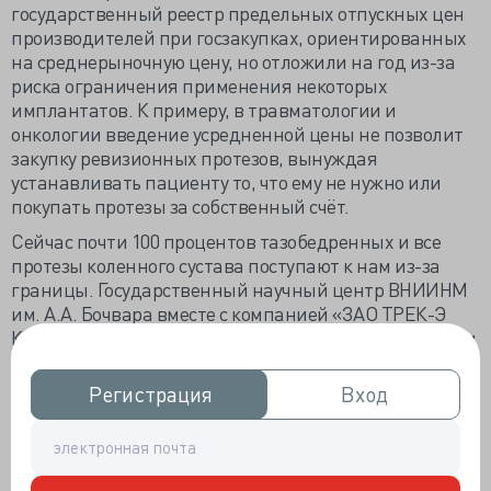
государственный реестр предельных отпускных цен
производителей при госзакупках, ориентированных
на среднерыночную цену, но отложили на год из-за
риска ограничения применения некоторых
имплантатов. К примеру, в травматологии и
онкологии введение усредненной цены не позволит
закупку ревизионных протезов, вынуждая
устанавливать пациенту то, что ему не нужно или
покупать протезы за собственный счёт.
Сейчас почти 100 процентов тазобедренных и все
протезы коленного сустава поступают к нам из-за
границы. Государственный научный центр ВНИИНМ
им. А.А. Бочвара вместе с компанией «ЗАО ТРЕК-Э
Композит» при научно-методическом сопровождении
ЦИТО им. Н.Н. Приорова и Рязанского
медуниверситета намерены в течение нескольких лет
Регистрация
Регистрация
Вход
Вход
наладить серийное изготовление отечественных
эндопротезов крупных суставов и требуемого для их
установки медицинского инструментария, полностью
заместив импорт тазобедренных и создав