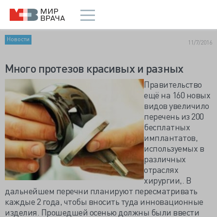
Новости
11/7/2016
Много протезов красивых и разных
Правительство
ещё на 160 новых
видов увеличило
перечень из 200
бесплатных
имплантатов,
используемых в
различных
отраслях
хирургии,. В
дальнейшем перечни планируют пересматривать
каждые 2 года, чтобы вносить туда инновационные
изделия. Прошедшей осенью должны были ввести