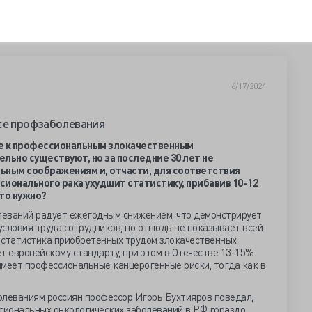
6/17/2024
се профзаболевания
 к профессиональным злокачественным
льно существуют, но за последние 30 лет не
ьным соображениям и, отчасти, для соответствия
ионального рака ухудшит статистику, прибавив 10-12
то нужно?
леваний радует ежегодным снижением, что демонстрирует
словия труда сотрудников, но отнюдь не показывает всей
 статистика приобретенных трудом злокачественных
т европейскому стандарту, при этом в Отечестве 13-15%
имеет профессиональные канцерогенные риски, тогда как в
олеваниям россиян профессор Игорь Бухтияров поведал,
ссиональных онкологических заболеваний в РФ гораздо