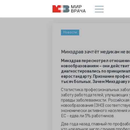
Новости
Минздрав зачтёт медикам не в
Минздрав пересмотрел отношение
новообразованиям – они действите
диагностировались по принципиал
евростандарту. Признание професс
тысяч больных. Зачем Минздраву э
Статистика профессиональных забо
заботу работодателей, улучшающих у
правды заболеваемости. Российская
новообразования (ЗНО) соответствуе
экономически активного населения 
ЕС - едва ли 5% работников.
Два года назад главный по профзаб
что «реальное число случаев профе