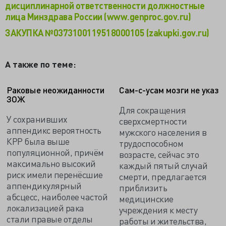
дисциплинарной ответственности должностные
лица Минздрава России (www.genproc.gov.ru)
ЗАКУПКА №0373100119518000105 (zakupki.gov.ru)
А также по теме:
Раковые неожиданности
Сам-с-усам мозги не указ
ЗОЖ
Для сокращения
У сохранивших
сверхсмертности
аппендикс вероятность
мужского населения в
КРР была выше
трудоспособном
популяционной, причём
возрасте, сейчас это
максимально высокий
каждый пятый случай
риск имели перенёсшие
смерти, предлагается
аппендикулярный
приблизить
абсцесс, наиболее частой
медицинские
локализацией рака
учреждения к месту
стали правые отделы
работы и жительства,