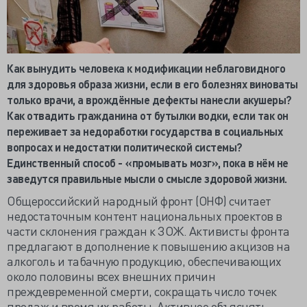
Как вынудить человека к модификации неблаговидного
для здоровья образа жизни, если в его болезнях виноваты
только врачи, а врождённые дефекты нанесли акушеры?
Как отвадить гражданина от бутылки водки, если так он
переживает за недоработки государства в социальных
вопросах и недостатки политической системы?
Единственный способ - «промывать мозг», пока в нём не
заведутся правильные мысли о смысле здоровой жизни.
Общероссийский народный фронт (ОНФ) считает
недостаточным контент национальных проектов в
части склонения граждан к ЗОЖ. Активисты фронта
предлагают в дополнение к повышению акцизов на
алкоголь и табачную продукцию, обеспечивающих
около половины всех внешних причин
преждевременной смерти, сокращать число точек
продаж и время их работы. Активнее объяснять