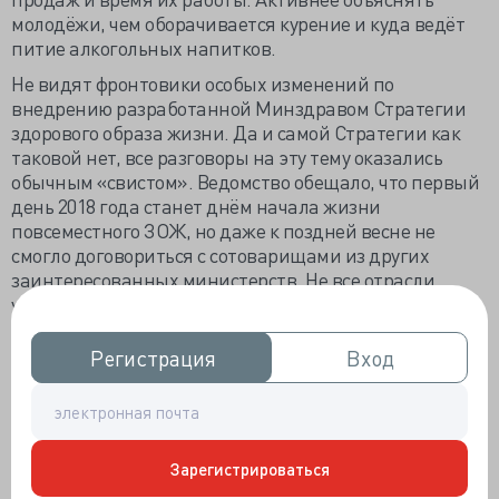
молодёжи, чем оборачивается курение и куда ведёт
питие алкогольных напитков.
Не видят фронтовики особых изменений по
внедрению разработанной Минздравом Стратегии
здорового образа жизни. Да и самой Стратегии как
таковой нет, все разговоры на эту тему оказались
обычным «свистом». Ведомство обещало, что первый
день 2018 года станет днём начала жизни
повсеместного ЗОЖ, но даже к поздней весне не
смогло договориться с сотоварищами из других
заинтересованных министерств. Не все отрасли
устраивает ограничение потребления россиянами
жирного и сладкого, питие алкоголя и удорожание
табака.
Регистрация
Регистрация
Вход
Вход
Минздрав не смог наладить терапевтического
сотрудничества, за что поимел замечание от Счётной
палаты. Затягивание – это образ жизни МЗ, которое
на важные запросы реагирует не через месяц, как
Зарегистрироваться
положено, а через 2.5, что констатировала