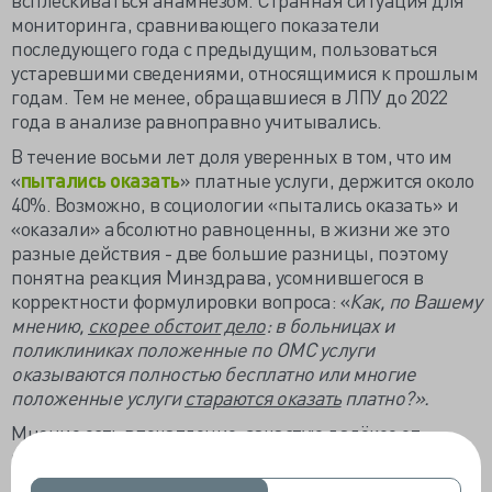
мониторинга, сравнивающего показатели
последующего года с предыдущим, пользоваться
устаревшими сведениями, относящимися к прошлым
годам. Тем не менее, обращавшиеся в ЛПУ до 2022
года в анализе равноправно учитывались.
В течение восьми лет доля уверенных в том, что им
«
пытались оказать
» платные услуги, держится около
40%. Возможно, в социологии «пытались оказать» и
«оказали» абсолютно равноценны, в жизни же это
разные действия - две большие разницы, поэтому
понятна реакция Минздрава, усомнившегося в
корректности формулировки вопроса: «
Как, по Вашему
мнению,
скорее обстоит дело
: в больницах и
поликлиниках положенные по ОМС услуги
оказываются полностью бесплатно или многие
положенные услуги
стараются оказать
платно?».
Мнение есть впечатление, зачастую далёкое от
реальности, а «скорее обстоит дело» - вообще не об
объективной реальности. Концовка вопроса смутит