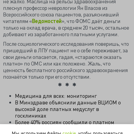
не жалко. Маслица на рельсы здравоохранения
плеснул профессор неврологии Ян Власов из
Всероссийского союза пациентов, разъяснивший
читателям «
Ведомостей
», что ФОМС даёт деньги
только на оклад врача, в среднем 20 тысяч, остальное
добивают из заработанного платными услугами.
После социологического исследования поверишь, что
пришедший в ЛПУ пациент не о себе переживает, за
свои деньги опасается, гадая, «стараются оказать
платно» по ОМС или как положено. Жаль, что
ценность бесплатного российского здравоохранения
познаётся только при его отсутствии.
Медицина для всех: мониторинг
В Минздраве объяснили данные ВЦИОМ о
высокой доле платных медуслуг в
госклиниках
Более 40% россиян сообщили о платном
навязывании положенных по ОМС услуг
Мы используем файлы
cookie
, чтобы пользоваться