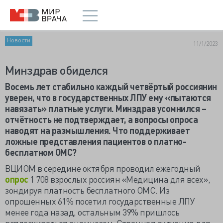
Новости
11/1/2023
Минздрав обиделся
Восемь лет стабильно каждый четвёртый россиянин
уверен, что в государственных ЛПУ ему «пытаются
навязать» платные услуги. Минздрав усомнился –
отчётность не подтверждает, а вопросы опроса
наводят на размышления. Что поддерживает
ложные представления пациентов о платно-
бесплатном ОМС?
ВЦИОМ в середине октября проводил ежегодный
опрос
1 708 взрослых россиян «Медицина для всех»,
зондируя платность бесплатного ОМС. Из
опрошенных 61% посетил государственные ЛПУ
менее года назад, остальным 39% пришлось
всплескиваться анамнезом. Странная ситуация для