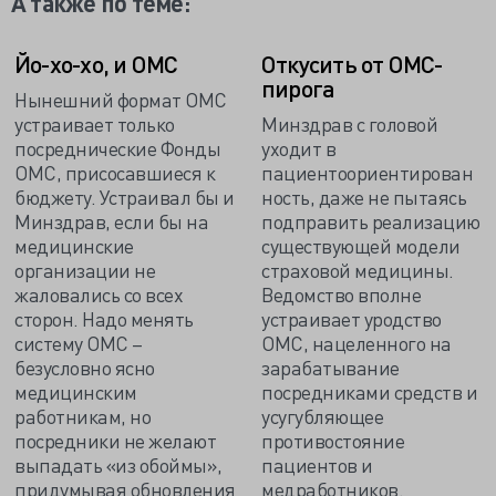
А также по теме:
Йо-хо-хо, и ОМС
Откусить от ОМС-
пирога
Нынешний формат ОМС
устраивает только
Минздрав с головой
посреднические Фонды
уходит в
ОМС, присосавшиеся к
пациентоориентирован
бюджету. Устраивал бы и
ность, даже не пытаясь
Минздрав, если бы на
подправить реализацию
медицинские
существующей модели
организации не
страховой медицины.
жаловались со всех
Ведомство вполне
сторон. Надо менять
устраивает уродство
систему ОМС –
ОМС, нацеленного на
безусловно ясно
зарабатывание
медицинским
посредниками средств и
работникам, но
усугубляющее
посредники не желают
противостояние
выпадать «из обоймы»,
пациентов и
придумывая обновления
медработников.