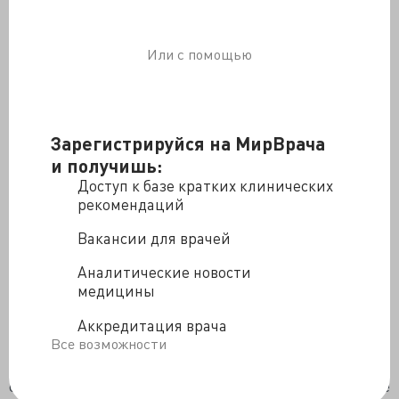
сути отказ от возмещения риска затрат, связанных с
оказанием медицинской помощи при заболеваниях,
входящих в программу ОМС. Это положение
Или с помощью
Минздрава прямо противоречит принципам и логике
страхования, а также п.1 и 4 ст.4 326-ФЗ "Об
обязательном медицинском страховании". Минздрав
предлагает перейти на бюджетно-кассовый
Зарегистрируйся на МирВрача
принцип, а в страховании так не бывает», – считает
президент Национального союза региональных
и получишь:
объединений частной системы здравоохранения
Доступ к базе кратких клинических
Евгений Рабцун.
рекомендаций
Говорите, говорите, но ФФОМС не будет рассчитывать
Вакансии для врачей
истинную потребность в медпомощи и формировать
экономически обоснованные тарифы, зато отстоит
Аналитические новости
баланс выделенных денег и расходов,
медицины
предусмотренных программой госгарантий. Реалии
Аккредитация врача
жизни и смерти приболевших соотечественников не
Все возможности
играют финансовой роли, всё ли получил пациент
проконтролируют следственные органы. Кстати,
опытом работы задарма могут поделиться родильные