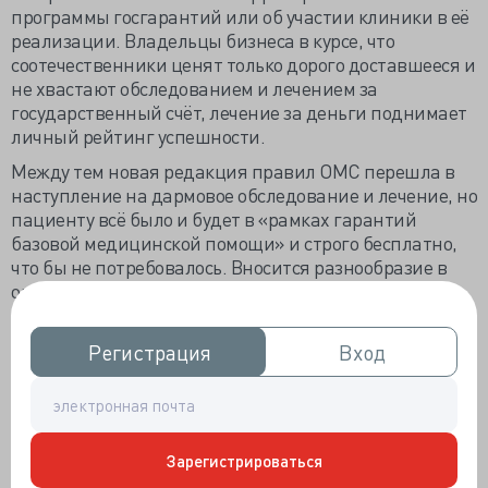
программы госгарантий или об участии клиники в её
реализации. Владельцы бизнеса в курсе, что
соотечественники ценят только дорого доставшееся и
не хвастают обследованием и лечением за
государственный счёт, лечение за деньги поднимает
личный рейтинг успешности.
Между тем новая редакция правил ОМС перешла в
наступление на дармовое обследование и лечение, но
пациенту всё было и будет в «рамках гарантий
базовой медицинской помощи» и строго бесплатно,
что бы не потребовалось. Вносится разнообразие в
оплату счетов ЛПУ за оказанную застрахованному
помощь. Минздрав считает, что оплачивать работу
медиков надо в денежных пределах, установленных
Регистрация
Регистрация
Вход
Вход
комиссией по разработке территориальных программ
ОМС. Счета ЛПУ должны выставлять в рамках
финансового плана, но делать для пациента всё
необходимое.
Зарегистрироваться
«Отказ от принятия счетов в каком-либо виде - это по