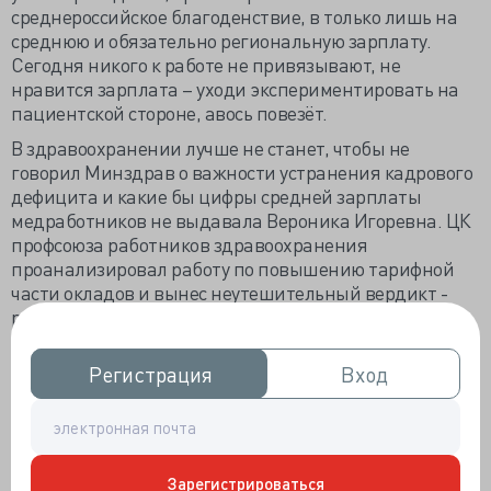
среднероссийское благоденствие, в только лишь на
среднюю и обязательно региональную зарплату.
Сегодня никого к работе не привязывают, не
нравится зарплата – уходи экспериментировать на
пациентской стороне, авось повезёт.
В здравоохранении лучше не станет, чтобы не
говорил Минздрав о важности устранения кадрового
дефицита и какие бы цифры средней зарплаты
медработников не выдавала Вероника Игоревна. ЦК
профсоюза работников здравоохранения
проанализировал работу по повышению тарифной
части окладов и вынес неутешительный вердикт -
размеры минимальных окладов по
профессиональным квалификационным категориям в
подавляющем большинстве субъектов РФ даже не
Регистрация
Регистрация
Вход
Вход
достигли обозначенного законом МРОТ, какой там
«майский указ».
На недавнем видеоселекторном совещании (с
участием губернаторов!) министр Скворцова в
Зарегистрироваться