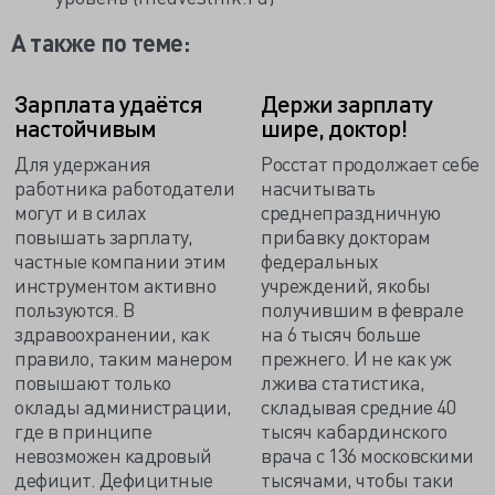
А также по теме:
Зарплата удаётся
Держи зарплату
настойчивым
шире, доктор!
Для удержания
Росстат продолжает себе
работника работодатели
насчитывать
могут и в силах
среднепраздничную
повышать зарплату,
прибавку докторам
частные компании этим
федеральных
инструментом активно
учреждений, якобы
пользуются. В
получившим в феврале
здравоохранении, как
на 6 тысяч больше
правило, таким манером
прежнего. И не как уж
повышают только
лжива статистика,
оклады администрации,
складывая средние 40
где в принципе
тысяч кабардинского
невозможен кадровый
врача с 136 московскими
дефицит. Дефицитные
тысячами, чтобы таки