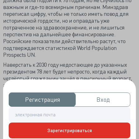
важным и где-то всемирным причинам. Минздрав
переписал цифру, чтобы не только иметь повод для
исторической гордости, но и оправдать уже
потраченное на здравоохранение, и не лишиться
перспектив на дальнейшее финансирование.
Российские показатели действительно растут, что
подтверждается статистикой World Population
Prospects UN.
Наверстать к 2030 году недостающее до указанных
президентом 78 лет будет непросто, когда каждый
четвёртый гражданин зашёл в пенсионный возраст,
а рождаемость не оправдала государственных
стараний. Революционное снижение младенческой
смертности не способно покрыть смертность россиян
Регистрация
Регистрация
Вход
Вход
от хронических неинфекционных болезней. Не
отчаиваемся, по информации из ООН в 2025 году
средняя продолжительность жизни россиян достигла
73,4 года, примерно на 5 месяцев превысив среднее
Зарегистрироваться
по миру.