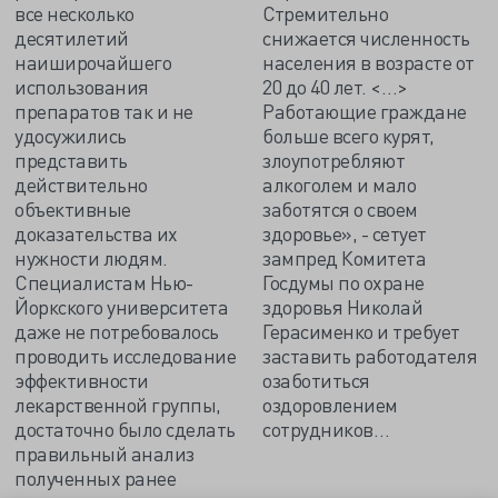
все несколько
Стремительно
десятилетий
снижается численность
наиширочайшего
населения в возрасте от
использования
20 до 40 лет. <…>
препаратов так и не
Работающие граждане
удосужились
больше всего курят,
представить
злоупотребляют
действительно
алкоголем и мало
объективные
заботятся о своем
доказательства их
здоровье», - сетует
нужности людям.
зампред Комитета
Специалистам Нью-
Госдумы по охране
Йоркского университета
здоровья Николай
даже не потребовалось
Герасименко и требует
проводить исследование
заставить работодателя
эффективности
озаботиться
лекарственной группы,
оздоровлением
достаточно было сделать
сотрудников…
правильный анализ
полученных ранее