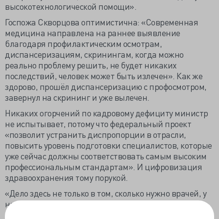
высокотехнологической помощи».
Госпожа Скворцова оптимистична: «Современная
медицина направлена на раннее выявление
благодаря профилактическим осмотрам,
диспансеризациям, скринингам, когда можно
реально проблему решить, не будет никаких
последствий, человек может быть излечен». Как же
здорово, прошёл диспансеризацию с профосмотром,
завернул на скрининг и уже вылечен.
Никаких огорчений по кадровому дефициту министр
не испытывает, потому что федеральный проект
«позволит устранить диспропорции в отрасли,
повысить уровень подготовки специалистов, которые
уже сейчас должны соответствовать самым высоким
профессиональным стандартам». И цифровизация
здравоохранения тому порукой.
«Дело здесь не только в том, сколько нужно врачей, у
нас их не меньше, чем в странах Западной Европы.
Просто они по-другому распределены внутри отрасли,