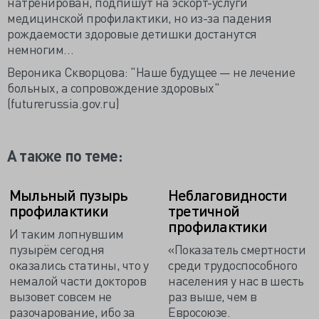
натренирован, подпишут на эскорт-услуги
медицинской профилактики, но из-за падения
рождаемости здоровые детишки достанутся
немногим…
Вероника Скворцова: "Наше будущее — не лечение
больных, а сопровождение здоровых"
(futurerussia.gov.ru)
А также по теме:
Мыльный пузырь
Неблаговидности
профилактики
третичной
профилактики
И таким лопнувшим
пузырём сегодня
«Показатель смертности
оказались статины, что у
среди трудоспособного
немалой части докторов
населения у нас в шесть
вызовет совсем не
раз выше, чем в
разочарование, ибо за
Евросоюзе.