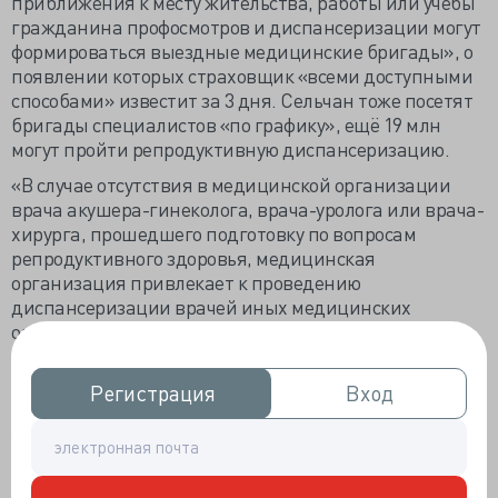
приближения к месту жительства, работы или учебы
гражданина профосмотров и диспансеризации могут
формироваться выездные медицинские бригады», о
появлении которых страховщик «всеми доступными
способами» известит за 3 дня. Сельчан тоже посетят
бригады специалистов «по графику», ещё 19 млн
могут пройти репродуктивную диспансеризацию.
«В случае отсутствия в медицинской организации
врача акушера-гинеколога, врача-уролога или врача-
хирурга, прошедшего подготовку по вопросам
репродуктивного здоровья, медицинская
организация привлекает к проведению
диспансеризации врачей иных медицинских
организаций с обязательным информированием
гражданина о дате и времени работы этих врачей не
менее чем за 3 рабочих дня до назначения даты
Регистрация
Регистрация
Вход
Вход
приема».
Увеличены объёмы наиболее затратных
диагностических исследований: КТ на 14%, МРТ на
21%, ЭхоКГ на 29%, эндоскопий на 14%,