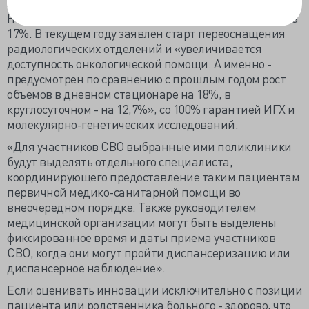
здоровья предложат 4,8 млн работающих граждан.
Но всё же норматив затрат на «скорую» увеличили на
17%. В текущем году заявлен старт переоснащения
радиологических отделений и «увеличивается
доступность онкологической помощи. А именно -
предусмотрен по сравнению с прошлым годом рост
объемов в дневном стационаре на 18%, в
круглосуточном - на 12,7%», со 100% гарантией ИГХ и
молекулярно-генетических исследований.
«Для участников СВО выбранные ими поликлиники
будут выделять отдельного специалиста,
координирующего предоставление таким пациентам
первичной медико-санитарной помощи во
внеочередном порядке. Также руководителем
медицинской организации могут быть выделены
фиксированное время и даты приема участников
СВО, когда они могут пройти диспансеризацию или
диспансерное наблюдение».
Если оценивать инновации исключительно с позиции
пациента или родственника больного - здорово, что