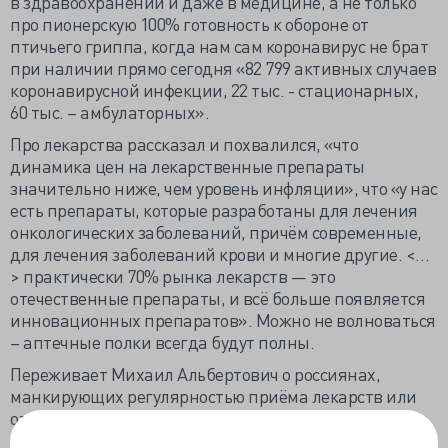
в здравоохранении и даже в медицине, а не только
про пионерскую 100% готовность к обороне от
птичьего гриппа, когда нам сам коронавирус не брат
при наличии прямо сегодня «82 799 активных случаев
коронавирусной инфекции, 22 тыс. - стационарных,
60 тыс. – амбулаторных».
Про лекарства рассказал и похвалился, «что
динамика цен на лекарственные препараты
значительно ниже, чем уровень инфляции», что «у нас
есть препараты, которые разработаны для лечения
онкологических заболеваний, причём современные,
для лечения заболеваний крови и многие другие. <…
> практически 70% рынка лекарств — это
отечественные препараты, и всё больше появляется
инновационных препаратов». Можно не волноваться
– аптечные полки всегда будут полны.
Переживает Михаил Альбертович о россиянах,
манкирующих регулярностью приёма лекарств или
отказывающихся от лечения. «Сегодня лечение в
экстренной ситуации, например острого инфаркта