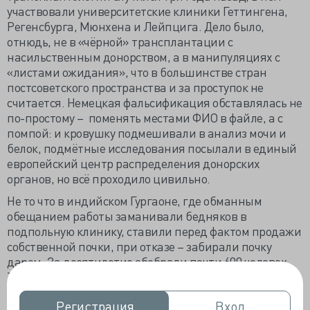
участвовали университетские клиники Геттингена,
Регенсбурга, Мюнхена и Лейпцига. Дело было,
отнюдь, не в «чёрной» трансплантации с
насильственным донорством, а в манипуляциях с
«листами ожидания», что в большинстве стран
постсоветского пространства и за проступок не
считается. Немецкая фальсификация обставлялась не
по-простому – поменять местами ФИО в файле, а с
помпой: и кровушку подмешивали в анализ мочи и
белок, подмётные исследования посылали в единый
европейский центр распределения донорских
органов, но всё проходило цивильно.
Не то что в индийском Гургаоне, где обманным
обещанием работы заманивали бедняков в
подпольную клинику, ставили перед фактом продажи
собственной почки, при отказе – забирали почку
даром. За десятилетие обобрали почти 600 человек.
Товар отвозили в две легальные клиники, где
«пришивали» достойнейшим людям. В мире только в
Регистрация
Регистрация
Вход
Вход
Иране разрешена продажа почти «из рук в руки», но