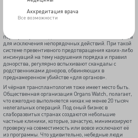
компьютерной программе, врач – только оператор,
вводящий параметры потенциального донора. При
Аккредитация врача
недостаточном развитии трансплантологии в стране,
Все возможности
выбор реципиента может проводиться по таким же
параметрам, но вручную и с многократной
перепроверкой не для исключения ошибки выбора, а
для исключения непорядочных действий. При такой
системе превентивного предотвращения каких-либо
инсинуаций на тему нарушения порядка и правил
донорства, регулярно вспыхивают скандалы с
родственниками доноров, обвиняющих в
преднамеренном убийстве «для органов».
И чёрная трансплантология тоже имеет место быть.
Общественная организация Organs Watch, полагает,
что ежегодно выполняется никак не менее 20 тысяч
нелегальных операций. Под оный бизнес в
слаборазвитых странах создаются небольшие
частные клиники, которые, зачастую, минимизируют
проверку на совместимость или вовсе исключают её
из программы. Что удивительно, небедные люди