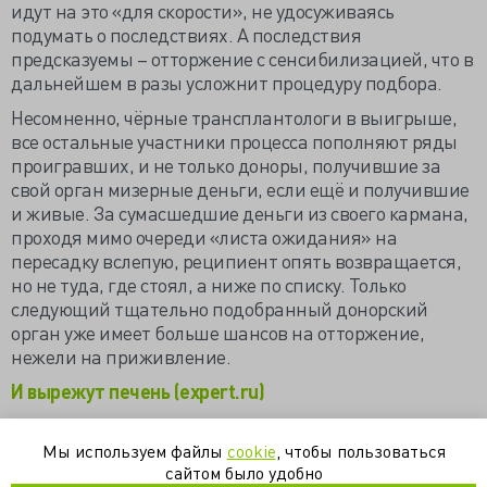
идут на это «для скорости», не удосуживаясь
подумать о последствиях. А последствия
предсказуемы – отторжение с сенсибилизацией, что в
дальнейшем в разы усложнит процедуру подбора.
Несомненно, чёрные трансплантологи в выигрыше,
все остальные участники процесса пополняют ряды
проигравших, и не только доноры, получившие за
свой орган мизерные деньги, если ещё и получившие
и живые. За сумасшедшие деньги из своего кармана,
проходя мимо очереди «листа ожидания» на
пересадку вслепую, реципиент опять возвращается,
но не туда, где стоял, а ниже по списку. Только
следующий тщательно подобранный донорский
орган уже имеет больше шансов на отторжение,
нежели на приживление.
И вырежут печень (expert.ru)
Подпольные трансплантации почек в Индии
(health.mail.ru)
Мы используем файлы
cookie
, чтобы пользоваться
сайтом было удобно
Черная трансплантология по полочкам