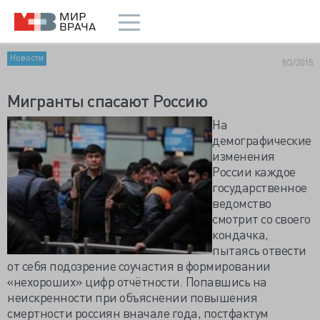
Новости
9/3/2015
Мигранты спасают Россию
На
демографические
изменения
России каждое
государственное
ведомство
смотрит со своего
кондачка,
пытаясь отвести
от себя подозрение соучастия в формировании
«нехороших» цифр отчётности. Попавшись на
неискренности при объяснении повышения
смертности россиян вначале года, постфактум