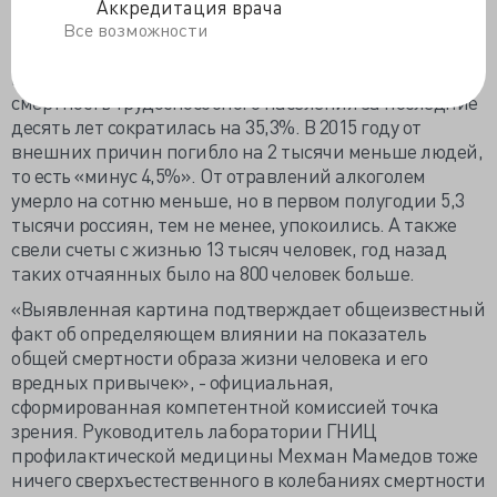
Вообще-то, трудоспособные своей внеурочной
Аккредитация врача
смертью Минздрав не опорочили, показав падение
Все возможности
на 2,1% против аналогичного периода 2014 года. По
информации представителя Минздрава Салагая,
смертность трудоспособного населения за последние
десять лет сократилась на 35,3%. В 2015 году от
внешних причин погибло на 2 тысячи меньше людей,
то есть «минус 4,5%». От отравлений алкоголем
умерло на сотню меньше, но в первом полугодии 5,3
тысячи россиян, тем не менее, упокоились. А также
свели счеты с жизнью 13 тысяч человек, год назад
таких отчаянных было на 800 человек больше.
«Выявленная картина подтверждает общеизвестный
факт об определяющем влиянии на показатель
общей смертности образа жизни человека и его
вредных привычек», - официальная,
сформированная компетентной комиссией точка
зрения. Руководитель лаборатории ГНИЦ
профилактической медицины Мехман Мамедов тоже
ничего сверхъестественного в колебаниях смертности