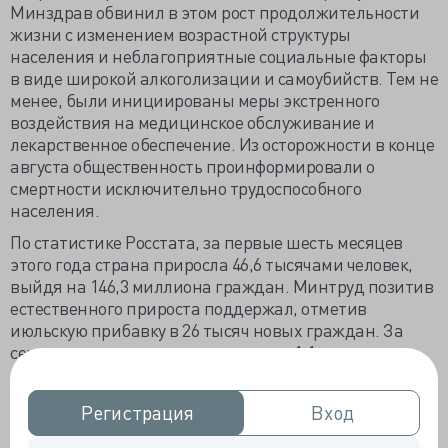
Минздрав обвинил в этом рост продолжительности
жизни с изменением возрастной структуры
населения и неблагоприятные социальные факторы
в виде широкой алкоголизации и самоубийств. Тем не
менее, были инициированы меры экстренного
воздействия на медицинское обслуживание и
лекарственное обеспечение. Из осторожности в конце
августа общественность проинформировали о
смертности исключительно трудоспособного
населения.
По статистике Росстата, за первые шесть месяцев
этого года страна приросла 46,6 тысячами человек,
выйдя на 146,3 миллиона граждан. Минтруд позитив
естественного прироста поддержал, отметив
июльскую прибавку в 26 тысяч новых граждан. За
семь прошедших месяцев родилось 1,1 миллиона
малышей, умерло 1,14 миллиона человек, а
естественная убыль составила 35,7 тысячи
Регистрация
Регистрация
Вход
Вход
разновозрастных граждан. Приростом могли
похвастать 26 регионов из 84, в 18 регионах пошла на